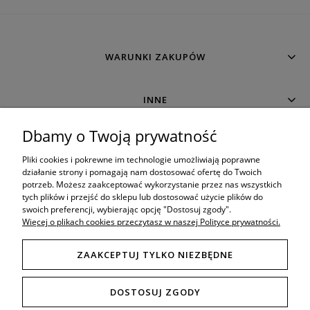
WARUNKI ZAKUPÓW
INNE
Dbamy o Twoją prywatność
MOJE KONTO
Pliki cookies i pokrewne im technologie umożliwiają poprawne
działanie strony i pomagają nam dostosować ofertę do Twoich
potrzeb. Możesz zaakceptować wykorzystanie przez nas wszystkich
O SKLEPIE
tych plików i przejść do sklepu lub dostosować użycie plików do
swoich preferencji, wybierając opcję "Dostosuj zgody".
Więcej o plikach cookies przeczytasz w naszej Polityce prywatności.
ZAAKCEPTUJ TYLKO NIEZBĘDNE
8:00 - 19:00
Porada techniczna bezpośrednio w godzinach:
DOSTOSUJ ZGODY
Tel. mobil: 506 034 222
789 470 766
,