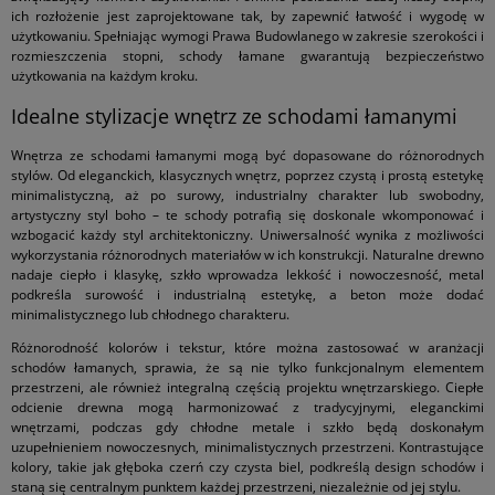
ich rozłożenie jest zaprojektowane tak, by zapewnić łatwość i wygodę w
użytkowaniu. Spełniając wymogi Prawa Budowlanego w zakresie szerokości i
rozmieszczenia stopni, schody łamane gwarantują bezpieczeństwo
użytkowania na każdym kroku.
Idealne stylizacje wnętrz ze schodami łamanymi
Wnętrza ze schodami łamanymi mogą być dopasowane do różnorodnych
stylów. Od eleganckich, klasycznych wnętrz, poprzez czystą i prostą estetykę
minimalistyczną, aż po surowy, industrialny charakter lub swobodny,
artystyczny styl boho – te schody potrafią się doskonale wkomponować i
wzbogacić każdy styl architektoniczny. Uniwersalność wynika z możliwości
wykorzystania różnorodnych materiałów w ich konstrukcji. Naturalne drewno
nadaje ciepło i klasykę, szkło wprowadza lekkość i nowoczesność, metal
podkreśla surowość i industrialną estetykę, a beton może dodać
minimalistycznego lub chłodnego charakteru.
Różnorodność kolorów i tekstur, które można zastosować w aranżacji
schodów łamanych, sprawia, że są nie tylko funkcjonalnym elementem
przestrzeni, ale również integralną częścią projektu wnętrzarskiego. Ciepłe
odcienie drewna mogą harmonizować z tradycyjnymi, eleganckimi
wnętrzami, podczas gdy chłodne metale i szkło będą doskonałym
uzupełnieniem nowoczesnych, minimalistycznych przestrzeni. Kontrastujące
kolory, takie jak głęboka czerń czy czysta biel, podkreślą design schodów i
staną się centralnym punktem każdej przestrzeni, niezależnie od jej stylu.