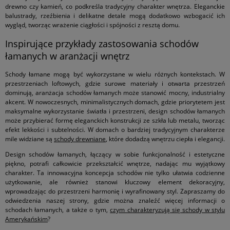
drewno czy kamień, co podkreśla tradycyjny charakter wnętrza. Eleganckie
balustrady, rzeźbienia i delikatne detale mogą dodatkowo wzbogacić ich
wygląd, tworząc wrażenie ciągłości i spójności z resztą domu.
Inspirujące przykłady zastosowania schodów
łamanych w aranżacji wnętrz
Schody łamane mogą być wykorzystane w wielu różnych kontekstach. W
przestrzeniach loftowych, gdzie surowe materiały i otwarta przestrzeń
dominują, aranżacja schodów łamanych może stanowić mocny, industrialny
akcent. W nowoczesnych, minimalistycznych domach, gdzie priorytetem jest
maksymalne wykorzystanie światła i przestrzeni, design schodów łamanych
może przybierać formę eleganckich konstrukcji ze szkła lub metalu, tworząc
efekt lekkości i subtelności. W domach o bardziej tradycyjnym charakterze
mile widziane są
schody drewniane
, które dodadzą wnętrzu ciepła i elegancji.
Design schodów łamanych, łączący w sobie funkcjonalność i estetyczne
piękno, potrafi całkowicie przekształcić wnętrze, nadając mu wyjątkowy
charakter. Ta innowacyjna koncepcja schodów nie tylko ułatwia codzienne
użytkowanie, ale również stanowi kluczowy element dekoracyjny,
wprowadzając do przestrzeni harmonię i wyrafinowany styl. Zapraszamy do
odwiedzenia naszej strony, gdzie można znaleźć więcej informacji o
schodach łamanych, a także o tym,
czym charakteryzują się schody w stylu
Amerykańskim
?