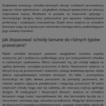
Dodatkowo aranżacja schodów łamanych oferuje możliwość personalizacji
poprzez różne wykończenia – od gładkich, lśniących powierzchni po tekstury
inspirowane naturą. Możliwość ta pozwala na stworzenie spójnego i
harmonijnego designu, który jednocześnie jest wyrazem indywidualnych
preferencji i osobowości mieszkańców. Dzięki temu wnętrza ze schodami
łamanymi stają się artystycznym elementem każdego domu, podkreślającym
jego unikalny charakter.
Jak dopasować schody łamane do różnych typów
przestrzeni?
Wybór schodów łamanych powinien uwzględniać zarówno aspekty
estetyczne, jak i praktyczne, podkreślając przy tym funkcjonalność schodów
w codziennym użytkowaniu. Warto zastanowić się, jak schody wpłyną na
ogólną dynamikę i przepływ przestrzeni w domu. Nowoczesne wnętrza, w
których liczy się przestronność i otwartość, zyskują dodatkowy wymiar, dzięki
dobrze zaprojektowanym schodom łamanym. Ich lekka i przemyślana
konstrukcja nie tylko ułatwia poruszanie się pomiędzy poziomami, ale
również wspiera optyczne powiększenie i integrację przestrzeni. W takich
wnętrzach schody mogą stać się subtelną, ale znaczącą częścią ogólnego
designu. W tradycyjnych i klasycznych domach, wnętrza ze schodami
łamanymi mogą zostać zaprojektowane tak, aby harmonijnie łączyły się z
otoczeniem, stanowiąc jego naturalne przedłużenie. Mogą być dostosowane
do klasycznych motywów architektonicznych, używając materiałów, takich jak