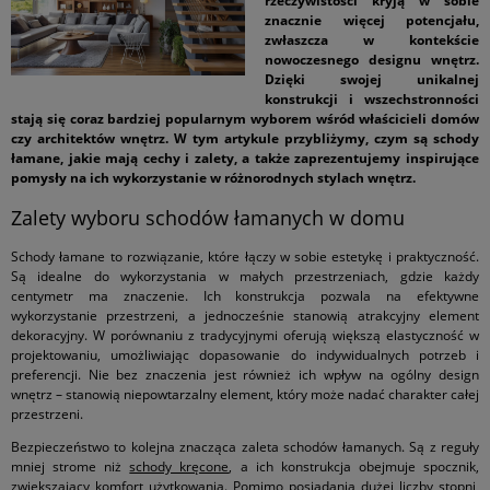
rzeczywistości kryją w sobie
znacznie więcej potencjału,
zwłaszcza w kontekście
nowoczesnego designu wnętrz.
Dzięki swojej unikalnej
konstrukcji i wszechstronności
stają się coraz bardziej popularnym wyborem wśród właścicieli domów
czy architektów wnętrz. W tym artykule przybliżymy, czym są schody
łamane, jakie mają cechy i zalety, a także zaprezentujemy inspirujące
pomysły na ich wykorzystanie w różnorodnych stylach wnętrz.
Zalety wyboru schodów łamanych w domu
Schody łamane to rozwiązanie, które łączy w sobie estetykę i praktyczność.
Są idealne do wykorzystania w małych przestrzeniach, gdzie każdy
centymetr ma znaczenie. Ich konstrukcja pozwala na efektywne
wykorzystanie przestrzeni, a jednocześnie stanowią atrakcyjny element
dekoracyjny. W porównaniu z tradycyjnymi oferują większą elastyczność w
projektowaniu, umożliwiając dopasowanie do indywidualnych potrzeb i
preferencji. Nie bez znaczenia jest również ich wpływ na ogólny design
wnętrz – stanowią niepowtarzalny element, który może nadać charakter całej
przestrzeni.
Bezpieczeństwo to kolejna znacząca zaleta schodów łamanych. Są z reguły
mniej strome niż
schody kręcone
, a ich konstrukcja obejmuje spocznik,
zwiększający komfort użytkowania. Pomimo posiadania dużej liczby stopni,