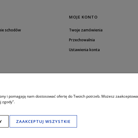
MOJE KONTO
nie schodów
Twoje zamówienia
Przechowalnia
Ustawienia konta
trony i pomagają nam dostosować ofertę do Twoich potrzeb. Możesz zaakceptować 
j zgody".
8:00 - 19:00
Porada techniczna bezpośrednio w godzinach:
Tel. mobil: 506 034 222
789 470 766
,
Tel. Fax: (+48) 65 517 82 29
Y
ZAAKCEPTUJ WSZYSTKIE
e-mail:
schody24.biuro@wp.pl
Salon i wystawa