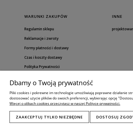
WARUNKI ZAKUPÓW
INNE
Regulamin sklepu
projektowa
Reklamacje i zwroty
Formy płatności i dostawy
Czas i koszty dostawy
Polityka Prywatności
Dbamy o Twoją prywatność
Pliki cookies i pokrewne im technologie umożliwiają poprawne działanie s
dostosować użycie plików do swoich preferencji, wybierając opcję "Dostosu
Więcej o plikach cookies przeczytasz w naszej Polityce prywatności.
ZAAKCEPTUJ TYLKO NIEZBĘDNE
DOSTOSUJ ZGOD