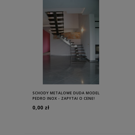
MODEL
SCHODY METALOWE DUDA MODEL
SCHODY ME
!
PEDRO INOX - ZAPYTAJ O CENĘ!
POLLO U-180
0,00 zł
0,00 zł