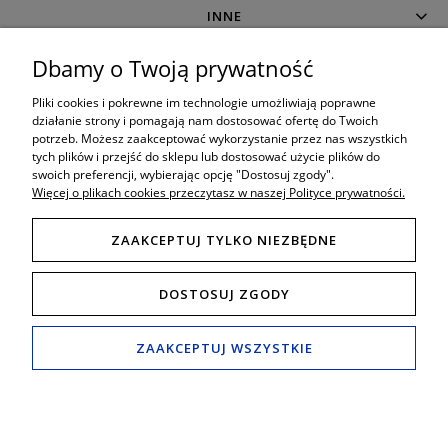
INNE
Dbamy o Twoją prywatność
MOJE KONTO
Pliki cookies i pokrewne im technologie umożliwiają poprawne
działanie strony i pomagają nam dostosować ofertę do Twoich
potrzeb. Możesz zaakceptować wykorzystanie przez nas wszystkich
O SKLEPIE
tych plików i przejść do sklepu lub dostosować użycie plików do
swoich preferencji, wybierając opcję "Dostosuj zgody".
Więcej o plikach cookies przeczytasz w naszej Polityce prywatności.
ZAAKCEPTUJ TYLKO NIEZBĘDNE
8:00 - 19:00
Porada techniczna bezpośrednio w godzinach:
DOSTOSUJ ZGODY
Tel. mobil: 506 034 222
789 470 766
,
Tel. Fax: (+48) 65 517 82 29
e-mail:
schody24.biuro@wp.pl
ZAAKCEPTUJ WSZYSTKIE
Salon i wystawa
ul.Śmigielska 49B, 64-000 Kościan (Polska)
POKAŻ PEŁNĄ WERSJĘ STRONY