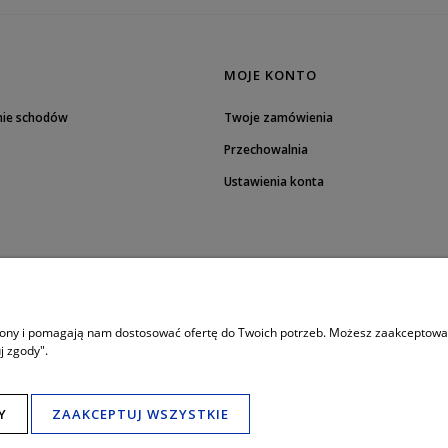
MOJE KONTO
nie schodów
Twoje zamówienia
Przechowalnia
Ustawienia konta
trony i pomagają nam dostosować ofertę do Twoich potrzeb. Możesz zaakceptować 
j zgody".
8:00 - 19:00
Porada techniczna bezpośrednio w godzinach:
Tel. mobil: 506 034 222
789 470 766
,
Tel. Fax: (+48) 65 517 82 29
Y
ZAAKCEPTUJ WSZYSTKIE
e-mail:
schody24.biuro@wp.pl