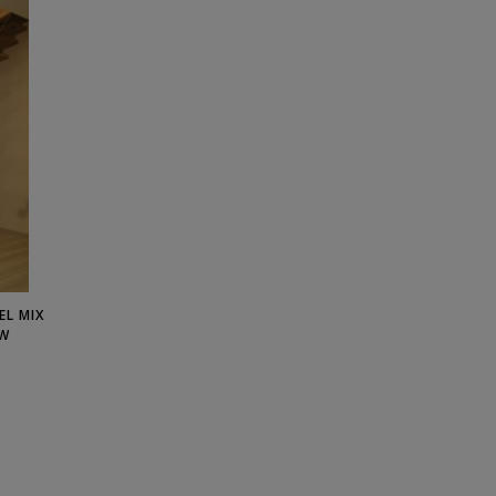
L MIX
ÓW