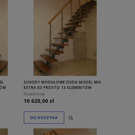
EL
SCHODY MODUŁOWE DUDA MODEL MIX
TÓW
EXTRA 03 PROSTO 13 ELEMENTÓW
DudaSchody
10 620,00 zł
DO KOSZYKA
SCHODY KRĘCONE DUDA MODEL IBIZA
05 110 CM
SCHODY METALOWE D
PEDRO INOX - ZAPYTAJ
7 450,00 zł