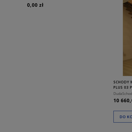
0,00 zł
0,00 zł
SCHODY 
PLUS 03
DudaSchod
10 660,
DO K