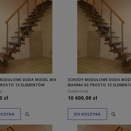
MODUŁOWE DUDA MODEL MIX
SCHODY MODUŁOWE DUDA MOD
 PROSTO 13 ELEMENTÓW
MAXIMA 03 PROSTO 15 ELEMEN
y
DudaSchody
0 zł
10 600,00 zł
OSZYKA
DO KOSZYKA
TALOWE DUDA MODEL
SCHODY METALOWE DUDA MODEL
 - ZAPYTAJ O CENĘ!
POLLO L-90 - ZAPYTAJ O CENĘ!