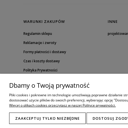
WARUNKI ZAKUPÓW
INNE
Regulamin sklepu
projektowa
Reklamacje i zwroty
Formy płatności i dostawy
Czas i koszty dostawy
Polityka Prywatności
Dbamy o Twoją prywatność
Pliki cookies i pokrewne im technologie umożliwiają poprawne działanie s
dostosować użycie plików do swoich preferencji, wybierając opcję "Dostosu
Więcej o plikach cookies przeczytasz w naszej Polityce prywatności.
ZAAKCEPTUJ TYLKO NIEZBĘDNE
DOSTOSUJ ZGOD