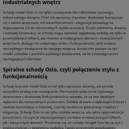
industrialnych wnętrz
Schody model Oslo to nie tylko rozwiązanie dla miłośników surowego,
industrialnego designu. Choć ich wyrazisty charakter doskonale komponuje
się z takimi wnętrzami, ich wszechstronność i elegancja pozwalają na
dopasowanie ich do różnorodnych stylów aranżacji. Dzięki solidnemu drewnu
i stalowej konstrukcji, te schody mogą stanowić wyjątkową ozdobę nie tylko w
przemyślanych loftach, ale również w tradycyjnych domach i nowoczesnych
wnętrzach, dodając im unikalnego uroku i funkcjonalności. Jeśli szukasz
niezwykłego rozwiązania do swojego wnętrza, koniecznie postaw na ten
model schodów z portfolio polskiego producenta, od lat cenionego przez
wymagających klientów.
Spiralne schody Oslo, czyli połączenie stylu z
funkcjonalnością
Schody kręcone model Oslo to nie tylko wyraziste akcenty, ale przede
wszystkim praktyczne rozwiązanie. Harmonijne połączenie stylowego
wzornictwa z doskonałą funkcjonalnością sprawia, że są one idealnym
wyborem do różnorodnych przestrzeni. Solidne drewno o wybranym kolorze i
stalowa konstrukcja o matowej, czarnej strukturze gwarantują trwałość i
elegancję. Schody Oslo to nie tylko ozdoba wnętrza, ale także optymalizacja
przestrzeni, co czyni je niezastąpionymi zarówno w nowoczesnych loftach,
jak i klasycznych domach. Przekonaj się, że schody okrągłe Oslo łączą styl z
praktycznością i z pewnością nadadzą Twojej przestrzeni wyjątkowego