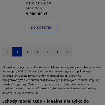
OSLO 02 110 CM
DudaSchody
9 000,00 zł
DO KOSZYKA
1
2
3
4
5
Montaż spiralnych schodów modelu Oslo to proces, który nie tylko zapewnia
imponujący efekt końcowy, ale również nie wymaga skomplikowanych
narzędzi ani specjalistycznych umiejętności. Dzięki starannie
przygotowanym elementom oraz klarownym instrukcjom, montaż staje się
prosty i przyjemny. Możesz cieszyć się swoimi nowymi schodami bez
zbędnego stresu i zachować pewność, że są one solidnie zamontowane,
gotowe na lata użytkowania.
Schody model Oslo – idealne nie tylko do