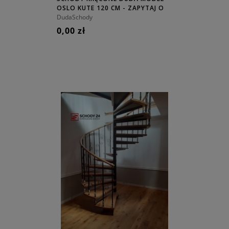
OSLO KUTE 120 CM - ZAPYTAJ O
CENĘ!
DudaSchody
0,00 zł