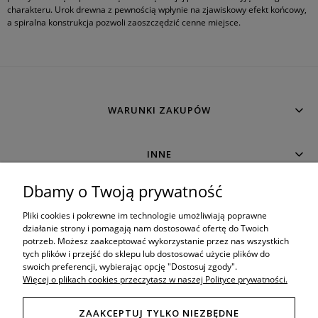
charakteru. Urok drewna z pewnością wpłynie na zjawiskowy efekt końcowy,
a spiralna konstrukcja pozwoli zaoszczędzić cenne miejsce.
WARUNKI ZAKUPÓW
INNE
Dbamy o Twoją prywatność
MOJE KONTO
Pliki cookies i pokrewne im technologie umożliwiają poprawne
działanie strony i pomagają nam dostosować ofertę do Twoich
potrzeb. Możesz zaakceptować wykorzystanie przez nas wszystkich
O SKLEPIE
tych plików i przejść do sklepu lub dostosować użycie plików do
swoich preferencji, wybierając opcję "Dostosuj zgody".
Więcej o plikach cookies przeczytasz w naszej Polityce prywatności.
ZAAKCEPTUJ TYLKO NIEZBĘDNE