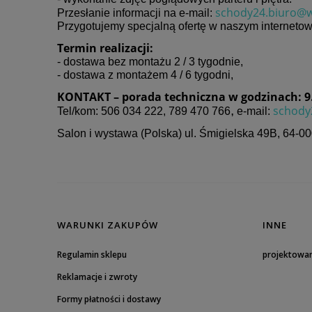
schody24.biuro@w
Przesłanie informacji na e-mail:
Przygotujemy specjalną ofertę w naszym internetow
Termin realizacji:
- dostawa bez montażu 2 / 3 tygodnie,
- dostawa z montażem 4 / 6 tygodni,
KONTAKT – porada techniczna w godzinach: 9.0
,
schody
Tel/kom: 506 034 222, 789 470 766
e-mail:
Salon i wystawa (Polska) ul. Śmigielska 49B,
64-00
WARUNKI ZAKUPÓW
INNE
Regulamin sklepu
projektowa
Reklamacje i zwroty
Formy płatności i dostawy