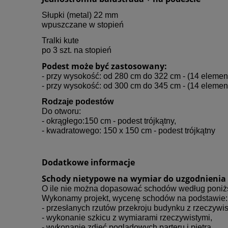
Słupki (metal) 22 mm
wpuszczane w stopień
Tralki kute
po 3 szt. na stopień
Podest może być zastosowany:
- przy wysokość: od 280 cm do 322 cm - (14 elemen
- przy wysokość: od 300 cm do 345 cm - (14 elemen
Rodzaje podestów
Do otworu:
- okrągłego:150 cm - podest trójkątny,
- kwadratowego: 150 x 150 cm - podest trójkątny
Dodatkowe informacje
Schody nietypowe na wymiar do uzgodnienia
O ile nie można dopasować schodów według poni
Wykonamy projekt, wycenę schodów na podstawie:
- przesłanych rzutów przekroju budynku z rzeczywi
- wykonanie szkicu z wymiarami rzeczywistymi,
- wykonanie zdjęć poglądowych parteru i piętra.