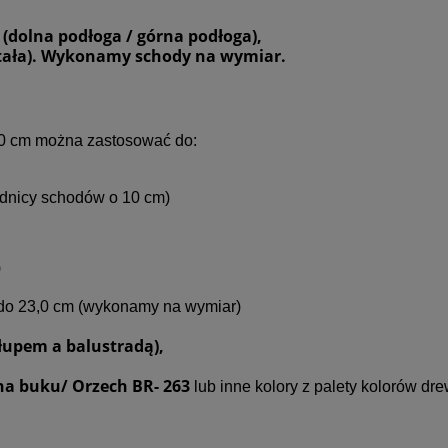
(dolna podłoga / górna podłoga),
stała). Wykonamy schody na wymiar.
40 cm można zastosować do:
rednicy schodów o 10 cm)
)
do 23,0 cm (wykonamy na wymiar)
upem a balustradą),
na buku/ Orzech BR- 263
lub inne kolory z palety kolorów d