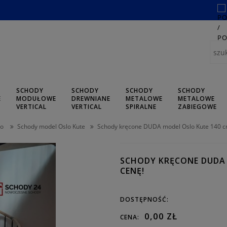
SCHODY
SCHODY
SCHODY
SCHODY
E
MODUŁOWE
DREWNIANE
METALOWE
METALOWE
L
VERTICAL
VERTICAL
SPIRALNE
ZABIEGOWE
lo
Schody model Oslo Kute
Schody kręcone DUDA model Oslo Kute 140 c
SCHODY KRĘCONE DUDA 
CENĘ!
DOSTĘPNOŚĆ:
0,00 ZŁ
CENA: