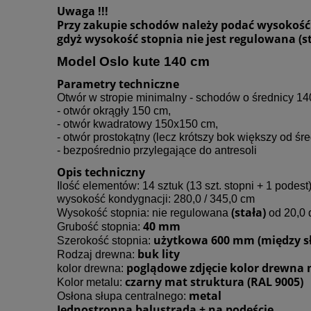
Uwaga !!!
Przy zakupie schodów należy podać wysokość 
gdyż wysokość stopnia nie jest regulowana (
Model Oslo kute 140 cm
Parametry techniczne
Otwór w stropie minimalny - schodów o średnicy 1
- otwór okrągły 150 cm,
- otwór kwadratowy 150x150 cm,
- otwór prostokątny (lecz krótszy bok większy od ś
- bezpośrednio przylegające do antresoli
Opis techniczny
Ilość elementów: 14 sztuk (13 szt. stopni + 1 podest
wysokość kondygnacji: 280,0 / 345,0 cm
(stała)
Wysokość stopnia: nie regulowana
od 20,0 
40 mm
Grubość stopnia:
użytkowa 600 mm (między sł
Szerokość stopnia:
buk lity
Rodzaj drewna:
poglądowe zdjęcie kolor drewna 
kolor drewna:
czarny mat struktura (RAL 9005)
Kolor metalu:
metal
Osłona słupa centralnego:
Jednostronna balustrada + na podeście