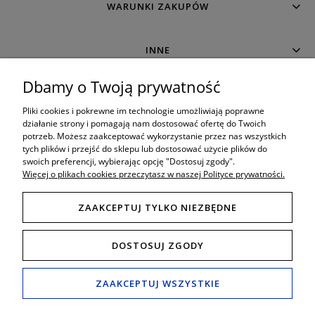
WARUNKI ZAKUPÓW
INNE
Dbamy o Twoją prywatność
MOJE KONTO
Pliki cookies i pokrewne im technologie umożliwiają poprawne
działanie strony i pomagają nam dostosować ofertę do Twoich
potrzeb. Możesz zaakceptować wykorzystanie przez nas wszystkich
O SKLEPIE
tych plików i przejść do sklepu lub dostosować użycie plików do
swoich preferencji, wybierając opcję "Dostosuj zgody".
Więcej o plikach cookies przeczytasz w naszej Polityce prywatności.
ZAAKCEPTUJ TYLKO NIEZBĘDNE
8:00 - 19:00
Porada techniczna bezpośrednio w godzinach:
DOSTOSUJ ZGODY
Tel. mobil: 506 034 222
789 470 766
,
Tel. Fax: (+48) 65 517 82 29
e-mail:
schody24.biuro@wp.pl
ZAAKCEPTUJ WSZYSTKIE
Salon i wystawa
ul.Śmigielska 49B, 64-000 Kościan (Polska)