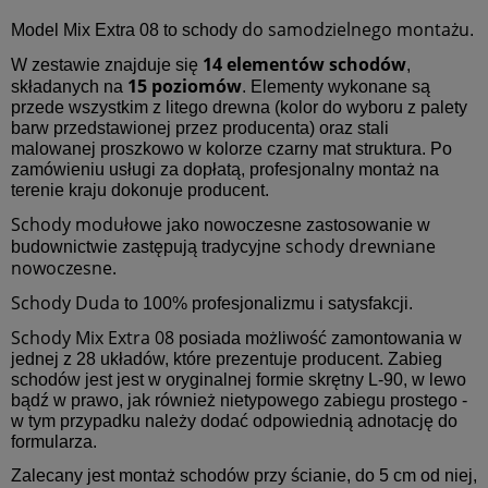
do samodzielnego montażu
Model Mix Extra 08 to schody
.
14 elementów schodów
W zestawie znajduje się
,
15 poziomów
składanych na
. Elementy wykonane są
przede wszystkim z litego drewna (kolor do wyboru z palety
barw przedstawionej przez producenta) oraz stali
malowanej proszkowo w kolorze czarny mat struktura. Po
zamówieniu usługi za dopłatą, profesjonalny montaż na
terenie kraju dokonuje producent.
Schody modułowe
jako nowoczesne zastosowanie w
schody drewniane
budownictwie zastępują tradycyjne
nowoczesne.
Schody Duda
to 100% profesjonalizmu i satysfakcji.
Schody Mix Extra 08
posiada możliwość zamontowania w
jednej z 28 układów, które prezentuje producent. Zabieg
schodów jest jest w oryginalnej formie skrętny L-90, w lewo
bądź w prawo, jak również nietypowego zabiegu prostego -
w tym przypadku należy dodać odpowiednią adnotację do
formularza.
Zalecany jest montaż schodów przy ścianie, do 5 cm od niej,