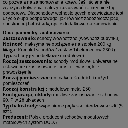
co pozwala na zamontowanie kotew. Jeśli ściana nie
wytrzyma kotwienia, należy zastosować zamiennie słup
podporowy. Dla schodów wolnostojących przewidziane jest
użycie słupa podporowego, jak również zabezpieczającej
obustronnej balustrady, opcje dodatkowe na zamówienie.
Opis: parametry, zastosowanie
Zastosowanie:
schody wewnętrzne (wewnątrz budynku)
Nośność:
maksymalne obciążenie na stopień 200 kg
Waga:
Komplet schodów / zestaw 14 elementów 230 kg
Typ:
schody jedno belkowe (modułowe)
Rodzaj zastosowania:
schody modułowe, uniwersalne
ustawienie i zastosowanie, prosto, lewoskrętnie,
prawoskrętnie
Rodzaj pomieszczeń:
do małych, średnich i dużych
pomieszczeń
Rodzaj konstrukcji:
modułowa metal 250
Konfiguracja, układy:
możliwe zastosowanie schodówL-
90, P w 28 układach
Typ balustrady:
wypełnienie pręty stal nierdzewna szlif (5
szt.),
Producent:
Polski producent schodów modułowych,
metalowych system DUDA