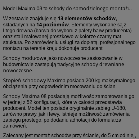
do samodzielnego montażu
Model Maxima 08 to schody
.
13 elementów schodów
W zestawie znajduje się
,
14 poziomów
składanych na
. Elementy wykonane są z
litego drewna (barwa do wyboru z palety barw producenta)
oraz stali malowanej proszkowo w kolorze czarny mat
struktura. Po zamówieniu usługi za dopłatą, profesjonalnego
montażu na terenie kraju dokonuje producent.
Schody modułowe
jako nowoczesne zastosowanie w
schody drewniane
budownictwie zastępują tradycyjne
nowoczesne.
Stopień schodowy Maxima
posiada 200 kg maksymalnego
obciążenia przy odpowiednim mocowaniu do ścian.
Schody Maxima 08
posiadają możliwość zamontowania go
w jednej z 52 konfiguracji, które w całości przedstawia
producent. Model ten posiada oryginalnie zabieg U-180,
zarówno prawy, jak i lewy. Istnieje możliwość zamówienia
zabiegu prostego, po dodaniu adnotacji do formularza
zamówień.
Zalecany jest montaż schodów przy ścianie, do 5 cm od niej,