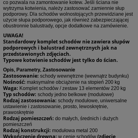
co pozwala na zamontowanie kotew. Jeśli ściana nie
wytrzyma kotwienia, należy zastosować zamiennie słup
podporowy. Dla schodów wolnostojących przewidziane jest
użycie słupa podporowego, jak również zabezpieczającej
obustronnie balustrady, opcje dodatkowe na zamówienie.
UWAGA!
Standardowy komplet schodów nie zawiera słupów
podporowych i balustrad zewnętrznych jak na
przedstawionych zdjęciach.
Typowe kotwienie schodów jest tylko do ścian.
Opis, Parametry, Zastosowanie
Zastosowanie:
schody wewnętrzne (wewnątrz budynku)
Nośność:
maksymalne obciążenie na stopień 200 kg
Waga:
Komplet schodów / zestaw 13 elementów 220 kg
Typ schodów:
schody jedno belkowe (modułowe)
Rodzaj zastosowania:
schody modułowe, uniwersalne
ustawienie i zastosowanie, prosto, lewoskrętnie,
prawoskrętnie
Rodzaj pomieszczeń:
do małych, średnich i dużych
pomieszczeń
Rodzaj konstrukcji:
modułowa metal 200
Wykończenie drewna:
(zdjęcie
w cenie schodów