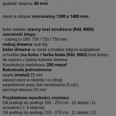
40 mm
grubość stopnia:
minimalny 1390 x 1480 mm
otwór w stropie:
czarny mat struktura (RAL 9005)
kolor metalu:
szerokość biegu:
- zabieg U-180: 750 / 750 / 750 mm
rodzaj drewna
: buk lity,
kolor drewna
: w cenie schodów zdjęcie poglądowe
(na buku / farba biała (RAL 9003)
schodów
Inne kolory
do wyboru z palety kolorów drewna
200 metal
Konstrukcja modułowa:
Balustrada jednostronna
(metal)
słupki
25 mm
wpuszczane w stopnie / co drugi
wypełnienie pręty stal nierdzewna (5 szt.)
pochwyt drewno 50 mm
Przykładowe wysokości, rozmiary
Od podłogi do podłogi 193 - 253 cm - 10 stopni / 11
wysokości (- 3 stopnie)
Od podłogi do podłogi 210 - 276 cm - 11 stopni / 12