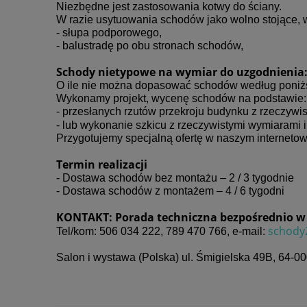
Niezbędne jest zastosowania kotwy do ściany.
W razie usytuowania schodów jako wolno stojące, 
- słupa podporowego,
- balustradę po obu stronach schodów,
Schody nietypowe na wymiar do uzgodnienia
O ile nie można dopasować schodów według poniżs
Wykonamy projekt, wycenę schodów na podstawie:
- przesłanych rzutów przekroju budynku z rzeczywi
- lub wykonanie szkicu z rzeczywistymi wymiarami i
Przygotujemy specjalną ofertę w naszym internetow
Termin realizacji
- Dostawa schodów bez montażu – 2 / 3 tygodnie
- Dostawa schodów z montażem – 4 / 6 tygodni
KONTAKT: Porada techniczna bezpośrednio w g
schody
Tel/kom: 506 034 222, 789 470 766, e-mail:
Salon i wystawa (Polska) ul. Śmigielska 49B, 64-0