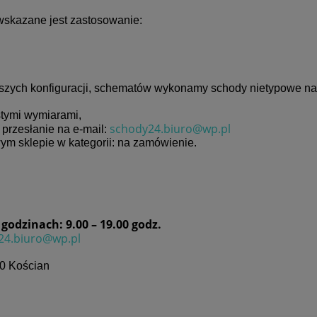
wskazane jest zastosowanie:
:
zych konfiguracji, schematów wykonamy schody nietypowe na
stymi wymiarami,
schody24.biuro@wp.pl
 przesłanie na e-mail:
ym sklepie w kategorii: na zamówienie.
odzinach: 9.00 – 19.00 godz.
24.biuro@wp.pl
00 Kościan