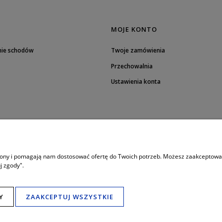
MOJE KONTO
nie schodów
Twoje zamówienia
Przechowalnia
Ustawienia konta
trony i pomagają nam dostosować ofertę do Twoich potrzeb. Możesz zaakceptować 
j zgody".
8:00 - 19:00
Porada techniczna bezpośrednio w godzinach:
Tel. mobil: 506 034 222
789 470 766
,
Tel. Fax: (+48) 65 517 82 29
Y
ZAAKCEPTUJ WSZYSTKIE
e-mail:
schody24.biuro@wp.pl
Salon i wystawa