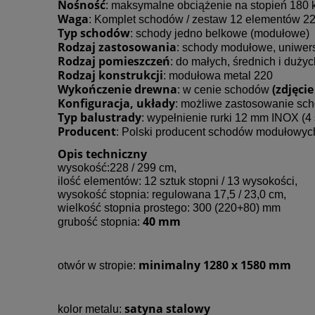
Nośność
: maksymalne obciążenie na stopień 180 
Waga
: Komplet schodów / zestaw 12 elementów 2
Typ schodów
: schody jedno belkowe (modułowe)
Rodzaj zastosowania
: schody modułowe, uniwers
Rodzaj pomieszczeń
: do małych, średnich i duż
Rodzaj konstrukcji
: modułowa metal 220
Wykończenie drewna
(zdjęci
: w cenie schodów
Konfiguracja, układy
: możliwe zastosowanie sc
Typ balustrady
: wypełnienie rurki 12 mm INOX (4 s
Producent
: Polski producent schodów modułowy
Opis techniczny
wysokość:228 / 299 cm,
ilość elementów: 12 sztuk stopni / 13 wysokości,
wysokość stopnia: regulowana 17,5 / 23,0 cm,
wielkość stopnia prostego: 300 (220+80) mm
40 mm
grubość stopnia:
minimalny 1280 x 1580 mm
otwór w stropie:
satyna stalowy
kolor metalu: