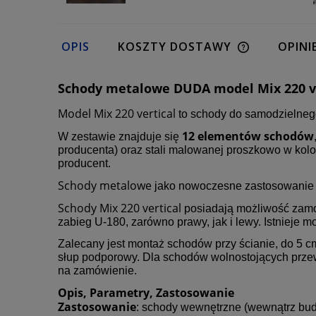
OPIS
KOSZTY DOSTAWY
OPINI
Schody metalowe DUDA model Mix 220 ve
Model Mix 220 vertical
to schody do samodzielneg
12 elementów schodów
W zestawie znajduje się
producenta) oraz stali malowanej proszkowo w kolo
producent.
Schody metalowe
jako nowoczesne zastosowanie 
Schody Mix 220 vertical
posiadają możliwość zamon
zabieg U-180, zarówno prawy, jak i lewy. Istnieje
Zalecany jest montaż schodów przy ścianie, do 5 c
słup podporowy. Dla schodów wolnostojących przew
na zamówienie.
Opis, Parametry, Zastosowanie
Zastosowanie
: schody wewnętrzne (wewnątrz bu