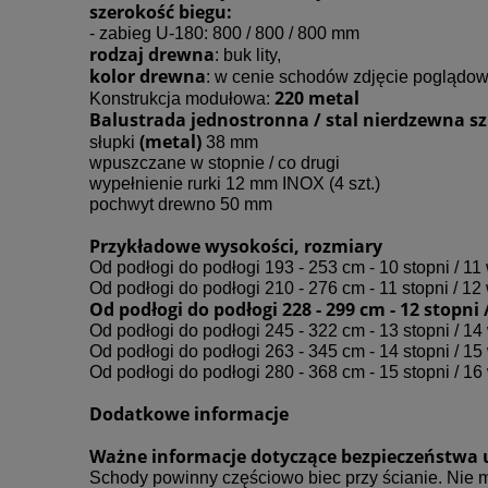
szerokość biegu:
- zabieg U-180: 800 / 800 / 800 mm
rodzaj drewna
: buk lity,
kolor drewna
: w cenie schodów zdjęcie pogląd
220 metal
Konstrukcja modułowa:
Balustrada jednostronna / stal nierdzewna szl
(metal)
słupki
38 mm
wpuszczane w stopnie / co drugi
wypełnienie rurki 12 mm INOX (4 szt.)
pochwyt drewno 50 mm
Przykładowe wysokości, rozmiary
Od podłogi do podłogi 193 - 253 cm - 10 stopni / 11 
Od podłogi do podłogi 210 - 276 cm - 11 stopni / 12 
Od podłogi do podłogi 228 - 299 cm - 12 stopni
Od podłogi do podłogi 245 - 322 cm - 13 stopni / 14
Od podłogi do podłogi 263 - 345 cm - 14 stopni / 15
Od podłogi do podłogi 280 - 368 cm - 15 stopni / 16
Dodatkowe informacje
Ważne informacje dotyczące bezpieczeństwa 
Schody powinny częściowo biec przy ścianie. Nie 