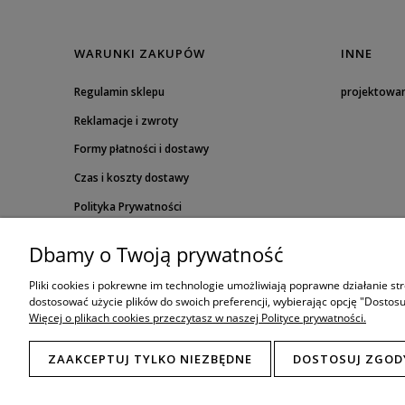
WARUNKI ZAKUPÓW
INNE
Regulamin sklepu
projektowa
Reklamacje i zwroty
Formy płatności i dostawy
Czas i koszty dostawy
Polityka Prywatności
Dbamy o Twoją prywatność
Pliki cookies i pokrewne im technologie umożliwiają poprawne działanie s
dostosować użycie plików do swoich preferencji, wybierając opcję "Dostosu
Więcej o plikach cookies przeczytasz w naszej Polityce prywatności.
ZAAKCEPTUJ TYLKO NIEZBĘDNE
DOSTOSUJ ZGOD