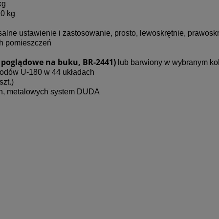
kg
20 kg
alne ustawienie i zastosowanie, prosto, lewoskrętnie, prawoskr
ych pomieszczeń
e poglądowe na buku, BR-2441)
lub barwiony w wybranym kol
hodów U-180 w 44 układach
zt.)
ch, metalowych
system DUDA