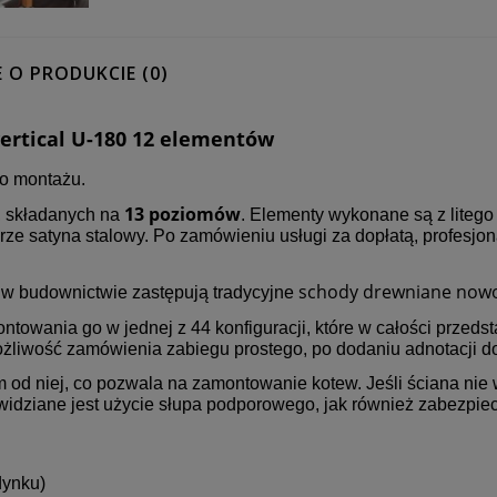
E O PRODUKCIE (0)
rtical U-180 12 elementów
o montażu.
13 poziomów
, składanych na
. Elementy wykonane są z litego
rze satyna stalowy. Po zamówieniu usługi za dopłatą, profesjo
schody drewniane now
w budownictwie zastępują tradycyjne
towania go w jednej z 44 konfiguracji, które w całości przedst
 możliwość zamówienia zabiegu prostego, po dodaniu adnotacji 
m od niej, co pozwala na zamontowanie kotew. Jeśli ściana ni
idziane jest użycie słupa podporowego, jak również zabezpiec
dynku)