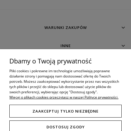
WARUNKI ZAKUPÓW
INNE
Dbamy o Twoją prywatność
MOJE KONTO
Pliki cookies i pokrewne im technologie umożliwiają poprawne
działanie strony i pomagają nam dostosować ofertę do Twoich
potrzeb. Możesz zaakceptować wykorzystanie przez nas wszystkich
O SKLEPIE
tych plików i przejść do sklepu lub dostosować użycie plików do
swoich preferencji, wybierając opcję "Dostosuj zgody".
Więcej o plikach cookies przeczytasz w naszej Polityce prywatności.
ZAAKCEPTUJ TYLKO NIEZBĘDNE
8:00 - 19:00
Porada techniczna bezpośrednio w godzinach:
DOSTOSUJ ZGODY
Tel. mobil: 506 034 222
789 470 766
,