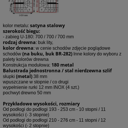
satyna stalowy
kolor metalu:
szerokość biegu:
- zabieg U-180: 700 / 700 / 700 mm
rodzaj drewna
: buk lity,
kolor drewna
: w cenie schodów zdjęcie poglądowe
(na buku, buk BR-282)
schodów
Inne kolory do wyboru z
palety kolorów drewna
180 metal
Konstrukcja modułowa:
Balustrada jednostronna / stal nierdzewna szlif
(metal)
słupki
38 mm
wpuszczane w stopnie / co drugi
wypełnienie rurki 12 mm INOX (4 szt.)
pochwyt drewno 50 mm
Przykładowe wysokości, rozmiary
Od podłogi do podłogi 193 - 253 cm - 10 stopni / 11
wysokości (- 3 stopnie)
Od podłogi do podłogi 210 - 276 cm - 11 stopni / 12
wysokości (- 2 stopnie)