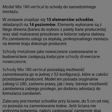
Model Mix 180 vertical
to schody do samodzielnego
montażu.
13 elementów schodów
W zestawie znajduje się
,
14 poziomów
składanych na
. Elementy wykonane są z
litego drewna (barwa do wyboru z palety barw producenta)
oraz stali malowanej proszkowo w kolorze satyna stalowy.
Po zamówieniu usługi za dopłatą, profesjonalnego montażu
na terenie kraju dokonuje producent.
Schody metalowe
jako nowoczesne zastosowanie w
schody drewniane
budownictwie zastępują tradycyjne
nowoczesne.
Schody Mix 180 vertical
posiadają możliwość
zamontowania go w jednej z 52 konfiguracji, które w całości
przedstawia producent. Model ten posiada oryginalnie
zabieg U-180, zarówno prawy, jak i lewy. Istnieje możliwość
zamówienia zabiegu prostego, po dodaniu adnotacji do
formularza zamówień.
Zalecany jest montaż schodów przy ścianie, do 5 cm od niej,
co pozwala na zamontowanie kotew. Jeśli ściana nie
wytrzyma kotwienia, należy zastosować zamiennie słup