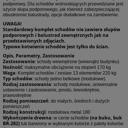
podporowy. Dla schodów wolnostojących przewidziane jest
użycie słupa podporowego, jak również zabezpieczającej
obustronnie balustrady, opcje dodatkowe na zamówienie.
UWAGA!
Standardowy komplet schodów nie zawiera słupów
podporowych i balustrad zewnętrznych jak na
przedstawionych zdjęciach.
Typowe kotwienie schodów jest tylko do ścian.
Opis, Parametry, Zastosowanie
Zastosowanie
: schody wewnętrzne (wewnątrz budynku)
Nośność
: maksymalne obciążenie na stopień 170 kg
Waga
: Komplet schodów / zestaw 13 elementów 220 kg
Typ schodów
: schody jedno belkowe (modułowe)
Rodzaj zastosowania
: schody modułowe, uniwersalne
ustawienie i zastosowanie, prosto, lewoskrętnie,
prawoskrętnie
Rodzaj po
mieszczeń
: do małych, średnich i dużych
pomieszczeń
Rodzaj konstrukcji
: modułowa metal 180
Wykończenie drewna
(na buku, buk
: w cenie schodów
BR-282)
lub barwiony w wybranym kolorze z palety kolorów