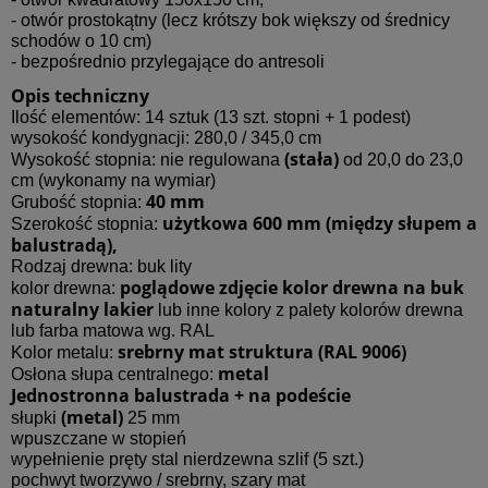
- otwór prostokątny (lecz krótszy bok większy od średnicy
schodów o 10 cm)
- bezpośrednio przylegające do antresoli
Opis techniczny
Ilość elementów: 14 sztuk (13 szt. stopni + 1 podest)
wysokość kondygnacji: 280,0 / 345,0 cm
(stała)
Wysokość stopnia: nie regulowana
od 20,0 do 23,0
cm (wykonamy na wymiar)
40 mm
Grubość stopnia:
użytkowa 600 mm (między słupem a
Szerokość stopnia:
balustradą),
Rodzaj drewna: buk lity
poglądowe zdjęcie kolor drewna na buk
kolor drewna:
naturalny lakier
lub inne kolory z palety kolorów drewna
lub farba matowa wg. RAL
srebrny mat struktura (RAL 9006)
Kolor metalu:
metal
Osłona słupa centralnego:
Jednostronna balustrada + na podeście
(metal)
słupki
25 mm
wpuszczane w stopień
wypełnienie pręty stal nierdzewna szlif (5 szt.)
pochwyt tworzywo / srebrny, szary mat