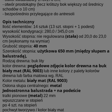
- otwór prostokątny (lecz krótszy bok większy od średnicy
schodów o 10 cm)
- bezpośrednio przylegające do antresoli
Opis techniczny
Ilość elementów: 14 sztuk (13 szt. stopni + 1 podest)
wysokość kondygnacji: 280,0 / 345,0 cm
(stała)
Wysokość stopnia: nie regulowana
od 20,0 do 23,0
cm (wykonamy na wymiar)
40 mm
Grubość stopnia:
użytkowa 650 mm (między słupem a
Szerokość stopnia:
balustradą),
Rodzaj drewna: buk lity
poglądowe zdjęcie kolor drewna na buk
kolor drewna:
biały mat (RAL 9003)
lub inne kolory z palety kolorów
drewna lub farba matowa wg. RAL
biały mat (RAL 9003)
Kolor metalu:
metal
Osłona słupa centralnego:
Jednostronna balustrada + na podeście
(metal)
tralki pionowe
22 mm
wpuszczane w stopień
po 4 szt. na stopień
pochwyt tworzywo / kolor biały mat