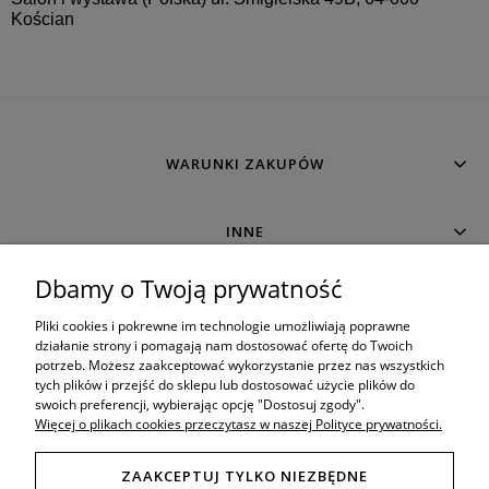
Kościan
WARUNKI ZAKUPÓW
INNE
Dbamy o Twoją prywatność
MOJE KONTO
Pliki cookies i pokrewne im technologie umożliwiają poprawne
działanie strony i pomagają nam dostosować ofertę do Twoich
potrzeb. Możesz zaakceptować wykorzystanie przez nas wszystkich
O SKLEPIE
tych plików i przejść do sklepu lub dostosować użycie plików do
swoich preferencji, wybierając opcję "Dostosuj zgody".
Więcej o plikach cookies przeczytasz w naszej Polityce prywatności.
ZAAKCEPTUJ TYLKO NIEZBĘDNE