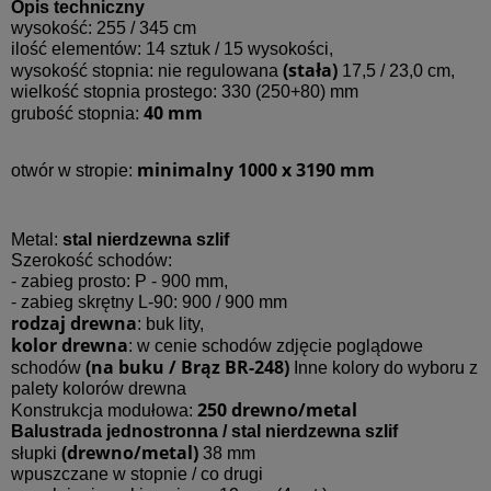
Opis techniczny
wysokość: 255 / 345 cm
ilość elementów: 14 sztuk / 15 wysokości,
(stała)
wysokość stopnia: nie regulowana
17,5 / 23,0 cm,
wielkość stopnia prostego: 330 (250+80) mm
40 mm
grubość stopnia:
minimalny 1000 x 3190 mm
otwór w stropie:
Metal:
stal nierdzewna szlif
Szerokość schodów:
- zabieg prosto: P - 900 mm,
- zabieg skrętny L-90: 900 / 900 mm
rodzaj drewna
: buk lity,
kolor drewna
: w cenie schodów zdjęcie poglądowe
(na buku / Brąz BR-248)
schodów
Inne kolory do wyboru z
palety kolorów drewna
250 drewno/metal
Konstrukcja modułowa:
Balustrada jednostronna / stal nierdzewna szlif
(drewno/metal)
słupki
38 mm
wpuszczane w stopnie / co drugi