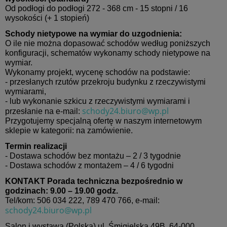
Od podłogi do podłogi 272 - 368 cm - 15 stopni / 16
wysokości (+ 1 stopień)
Schody nietypowe na wymiar do uzgodnienia:
O ile nie można dopasować schodów według poniższych
konfiguracji, schematów wykonamy schody nietypowe na
wymiar.
Wykonamy projekt, wycenę schodów na podstawie:
- przesłanych rzutów przekroju budynku z rzeczywistymi
wymiarami,
- lub wykonanie szkicu z rzeczywistymi wymiarami i
schody24.biuro@wp.pl
przesłanie na e-mail:
Przygotujemy specjalną ofertę w naszym internetowym
sklepie w kategorii: na zamówienie.
Termin realizacji
- Dostawa schodów bez montażu – 2 / 3 tygodnie
- Dostawa schodów z montażem – 4 / 6 tygodni
KONTAKT
Porada techniczna bezpośrednio w
godzinach: 9.00 – 19.00 godz.
Tel/kom: 506 034 222, 789 470 766, e-mail:
schody24.biuro@wp.pl
Salon i wystawa (Polska) ul. Śmigielska 49B, 64-000