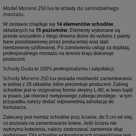
Model Moreno 250 lux
do samodzielnego
to schody
montażu
.
14 elementów schodów
W zestawie znajduje się
,
15 poziomów
składanych na
. Elementy wykonane są
przede wszystkim z litego drewna (kolor do wyboru z palety
barw przedstawionej przez producenta) oraz stali
nierdzewnej szlifowanej. Po zamówieniu usługi za dopłatą,
profesjonalnego montażu na terenie kraju dokonuje
producent.
Schody Duda
to 100% profesjonalizmu i satysfakcji.
Schody Moreno 250 lux
posiada możliwość zamontowania
w jednej z 28 układów, które prezentuje producent. Zabieg
schodów jest w oryginalnej formie skrętny L-90, w lewo bądź
w prawo, jak również nietypowego zabiegu prostego - w tym
przypadku należy dodać odpowiednią adnotację do
formularza.
Zalecany jest montaż schodów przy ścianie, do 5 cm od niej,
co pozwala na zamontowanie kotew. Jeśli ściana nie
wytrzyma kotwienia, należy zastosować zamiennie słup
podporowy. Dla schodów wolnostojących przewidziane jest