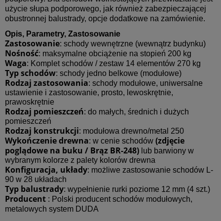
użycie słupa podporowego, jak również zabezpieczającej
obustronnej balustrady, opcje dodatkowe na zamówienie.
Opis, Parametry, Zastosowanie
Zastosowanie
: schody wewnętrzne (wewnątrz budynku)
Nośność
: maksymalne obciążenie na stopień 200 kg
Waga
: Komplet schodów / zestaw 14 elementów 270 kg
Typ schodów
: schody jedno belkowe (modułowe)
Rodzaj zastosowania
: schody modułowe, uniwersalne
ustawienie i zastosowanie, prosto, lewoskrętnie,
prawoskrętnie
Rodzaj pomieszczeń
: do małych, średnich i dużych
pomieszczeń
Rodzaj konstrukcji
: modułowa drewno/metal 250
Wykończenie drewna
(zdjęcie
: w cenie schodów
poglądowe na buku / Brąz BR-248)
lub barwiony w
wybranym kolorze z palety kolorów drewna
Konfiguracja, układy
: możliwe zastosowanie schodów L-
90 w 28 układach
Typ balustrady
: wypełnienie rurki poziome 12 mm (4 szt.)
Producent
: Polski producent schodów modułowych,
metalowych
system DUDA