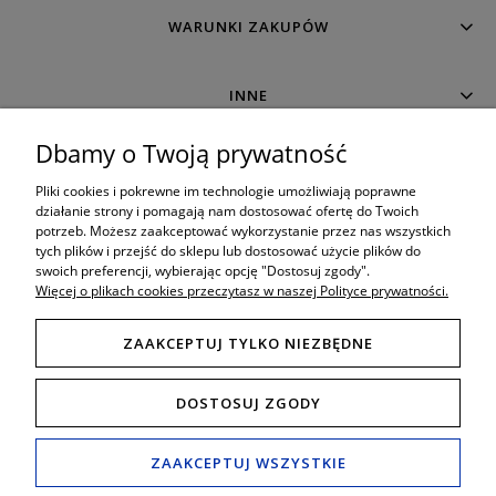
WARUNKI ZAKUPÓW
INNE
Dbamy o Twoją prywatność
MOJE KONTO
Pliki cookies i pokrewne im technologie umożliwiają poprawne
działanie strony i pomagają nam dostosować ofertę do Twoich
potrzeb. Możesz zaakceptować wykorzystanie przez nas wszystkich
O SKLEPIE
tych plików i przejść do sklepu lub dostosować użycie plików do
swoich preferencji, wybierając opcję "Dostosuj zgody".
Więcej o plikach cookies przeczytasz w naszej Polityce prywatności.
ZAAKCEPTUJ TYLKO NIEZBĘDNE
8:00 - 19:00
Porada techniczna bezpośrednio w godzinach:
DOSTOSUJ ZGODY
Tel. mobil: 506 034 222
789 470 766
,
Tel. Fax: (+48) 65 517 82 29
e-mail:
schody24.biuro@wp.pl
ZAAKCEPTUJ WSZYSTKIE
Salon i wystawa