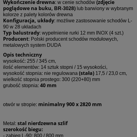
Wykończenie drewna
(zdjęcie
: w cenie schodów
poglądowe na buku,
)
BR-3028
lub barwiony w wybranym
kolorze z palety kolorów drewna
Konfiguracja, układy
: możliwe zastosowanie schodów L-
90 w 28 układach
Typ balustrady
: wypełnienie rurki 12 mm INOX (4 szt.)
Producent
: Polski producent schodów modułowych,
metalowych
system DUDA
Opis techniczny
wysokość: 255 / 345 cm,
ilość elementów: 14 sztuk stopni / 15 wysokości,
(stała)
wysokość stopnia: nie regulowana
17,5 / 23,0 cm,
wielkość stopnia prostego: 300 (220+80) mm
40 mm
grubość stopnia:
minimalny 900 x 2820 mm
otwór w stropie:
stal nierdzewna szlif
Metal:
szerokość biegu:
- zabieg L-90: 800 / 800 mm