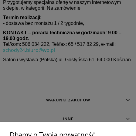
Przygotujemy specjalną ofertę w naszym internetowym
sklepie, w kategorii: Na zamówienie
Termin realizacji:
- dostawa bez montażu 1 / 2 tygodnie,
KONTAKT – porada techniczna w godzinach: 9.00 –
19.00 godz.
Tel/kom: 506 034 222, Tel/fax: 65 / 517 82 29, e-mail:
schody24.biuro@wp.pl
Salon i wystawa (Polska) ul. Gostyńska 61, 64-000 Kościan
WARUNKI ZAKUPÓW
INNE
Dbamy o Twoją prywatność