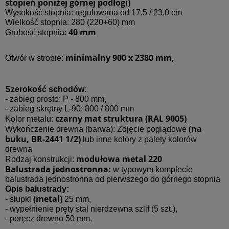
stopień poniżej górnej podłogi)
Wysokość stopnia: regulowana od 17,5 / 23,0 cm
Wielkość stopnia: 280 (220+60) mm
40 mm
Grubość stopnia:
minimalny 900 x 2380 mm,
Otwór w stropie:
Szerokość schodów:
- zabieg prosto: P - 800 mm,
- zabieg skrętny L-90: 800 / 800 mm
czarny mat struktura (RAL 9005)
Kolor metalu:
(na
Wykończenie drewna (barwa): Zdjęcie poglądowe
buku, BR-2441 1/2)
lub inne kolory z palety kolorów
drewna
modułowa metal 220
Rodzaj konstrukcji:
Balustrada jednostronna:
w typowym komplecie
balustrada jednostronna od pierwszego do górnego stopnia
Opis balustrady:
(metal)
- słupki
25 mm,
- wypełnienie pręty stal nierdzewna szlif (5 szt.),
- poręcz drewno 50 mm,