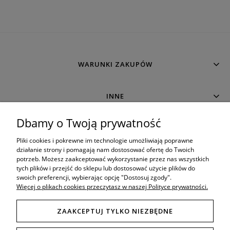
WARUNKI ZAKUPÓW
INNE
Dbamy o Twoją prywatność
MOJE KONTO
Pliki cookies i pokrewne im technologie umożliwiają poprawne
działanie strony i pomagają nam dostosować ofertę do Twoich
potrzeb. Możesz zaakceptować wykorzystanie przez nas wszystkich
O SKLEPIE
tych plików i przejść do sklepu lub dostosować użycie plików do
swoich preferencji, wybierając opcję "Dostosuj zgody".
Więcej o plikach cookies przeczytasz w naszej Polityce prywatności.
ZAAKCEPTUJ TYLKO NIEZBĘDNE