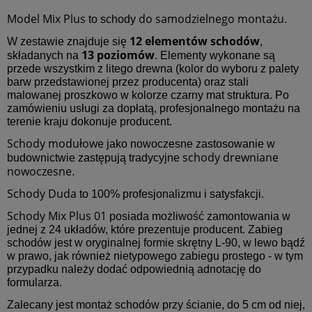
Model Mix Plus
do samodzielnego montażu
to schody
.
12 elementów schodów
W zestawie znajduje się
,
13 poziomów
składanych na
. Elementy wykonane są
przede wszystkim z litego drewna (kolor do wyboru z palety
barw przedstawionej przez producenta) oraz stali
malowanej proszkowo w kolorze czarny mat struktura. Po
zamówieniu usługi za dopłatą, profesjonalnego montażu na
terenie kraju dokonuje producent.
Schody modułowe
jako nowoczesne zastosowanie w
schody drewniane
budownictwie zastępują tradycyjne
nowoczesne
.
Schody Duda
to 100% profesjonalizmu i satysfakcji.
Schody Mix Plus 01
posiada możliwość zamontowania w
jednej z 24 układów, które prezentuje producent. Zabieg
schodów jest w oryginalnej formie skrętny L-90, w lewo bądź
w prawo, jak również nietypowego zabiegu prostego - w tym
przypadku należy dodać odpowiednią adnotację do
formularza.
Zalecany jest montaż schodów przy ścianie, do 5 cm od niej,