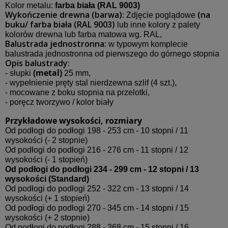
Kolor metalu:
farba biała (RAL 9003)
Wykończenie drewna (barwa):
(na
Zdjęcie poglądowe
buku/ farba biała (RAL 9003)
lub inne kolory z palety
kolorów drewna lub farba matowa wg. RAL,
Balustrada jednostronna:
w typowym komplecie
balustrada jednostronna od pierwszego do górnego stopnia
Opis balustrady:
(metal)
- słupki
25 mm,
- wypełnienie pręty stal nierdzewna szlif (4 szt.),
- mocowane z boku stopnia na przelotki,
- poręcz tworzywo / kolor biały
Przykładowe wysokości, rozmiary
Od podłogi do podłogi 198 - 253 cm - 10 stopni / 11
wysokości (- 2 stopnie)
Od podłogi do podłogi 216 - 276 cm - 11 stopni / 12
wysokości (- 1 stopień)
Od podłogi do podłogi 234 - 299 cm - 12 stopni / 13
wysokości (Standard)
Od podłogi do podłogi 252 - 322 cm - 13 stopni / 14
wysokości (+ 1 stopień)
Od podłogi do podłogi 270 - 345 cm - 14 stopni / 15
wysokości (+ 2 stopnie)
Od podłogi do podłogi 288 - 368 cm - 15 stopni / 16