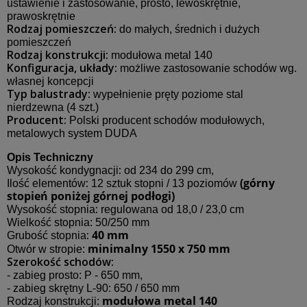
ustawienie i zastosowanie, prosto, lewoskrętnie,
prawoskrętnie
Rodzaj pomieszczeń:
do małych, średnich i dużych
pomieszczeń
Rodzaj konstrukcji:
modułowa metal 140
Konfiguracja, układy:
możliwe zastosowanie schodów wg.
własnej koncepcji
Typ balustrady:
wypełnienie pręty poziome stal
nierdzewna (4 szt.)
Producent:
Polski producent schodów modułowych,
metalowych system DUDA
Opis Techniczny
:
Wysokość kondygnacji
od
234 do 299 cm,
:
(górny
Ilość elementów
12 sztuk stopni / 13 poziomów
stopień poniżej górnej podłogi)
:
Wysokość stopnia
regulowana od 18,0 / 23,0 cm
Wielkość stopnia:
50/250 mm
:
40 mm
Grubość stopnia
minimalny 1550 x 750 mm
Otwór w stropie:
Szerokość schodów:
- zabieg prosto: P - 650 mm,
- zabieg skrętny L-90: 650 / 650 mm
modułowa metal 140
Rodzaj konstrukcji: