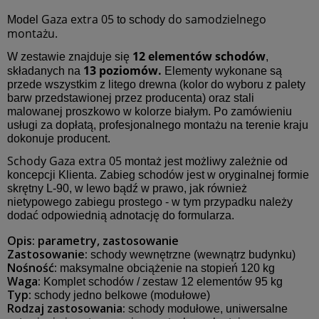
Gaza extra 05
do samodzielnego
Model
to schody
montażu.
12 elementów schodów
W zestawie znajduje się
,
13 poziomów.
składanych na
Elementy wykonane są
przede wszystkim z litego drewna (kolor do wyboru z palety
barw przedstawionej przez producenta) oraz stali
malowanej proszkowo w kolorze białym. Po zamówieniu
usługi za dopłatą, profesjonalnego montażu na terenie kraju
dokonuje producent.
Schody Gaza extra 05
montaż jest możliwy zależnie od
koncepcji Klienta. Zabieg schodów jest w oryginalnej formie
skrętny L-90, w lewo bądź w prawo, jak również
nietypowego zabiegu prostego - w tym przypadku należy
dodać odpowiednią adnotację do formularza.
Opis: parametry, zastosowanie
Zastosowanie:
schody wewnętrzne (wewnątrz budynku)
Nośność:
maksymalne obciążenie na stopień 120 kg
Waga:
Komplet schodów / zestaw 12 elementów 95 kg
Typ:
schody jedno belkowe (modułowe)
Rodzaj zastosowania:
schody modułowe, uniwersalne