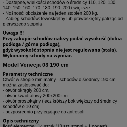
- Dostępne, wielkości schodów o średnicy 110, 120, 130,
140, 150, 160, 170, 180, 190, 200 i większe
- Nośność: obciążenie na jeden stopień 200 kg.
- Zabieg schodów: lewoskrętny lub prawoskrętny patrząc od
pierwszego stopnia
Uwaga !!!
Przy zakupie schodów należy podać wysokość (dolna
podłoga / górna podłoga),
gdyż wysokość stopnia nie jest regulowana (stała).
Wykonamy schody na wymiar.
Model Venecja
03
190 cm
Parametry techniczne
Otwór w stropie minimalny - schodów o średnicy 190 cm
można zastosować do:
- otwór okrągły 200 cm,
- otwór kwadratowy 200x200 cm,
- otwór prostokątny (lecz krótszy bok większy od średnicy
schodów o 10 cm)
- bezpośrednio przylegające do antresoli
Opis techniczny
Ilość elementów: 14 sztuk (13 szt. stopni + 1 podest)