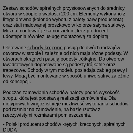
Zestaw schodów spiralnych przystosowanych do średnicy
otworu w stropie o wartości 200 cm. Elementy wykonano z
litego drewna (kolor do wyboru z palety barw producenta)
oraz stali malowanej proszkowo w kolorze satyna stalowy.
Można montować je samodzielnie, lecz producent
udostępnia również usługę montażową za dopłatą.
schody kręcone
Oferowane
pasują do dwóch rodzajów
otworów w stropie i zależnie od nich mają różne podesty. W
otworach okrągłych pasują podesty trójkątne. Do otworów
kwadratowych dopasowane są podesty trójkątne oraz
trapezowe. Schody w tym modelu posiadają zabieg prawy i
lewy. Mogą być montowane w sposób uniwersalny, zależnie
od koncepcji.
Podczas zamawiania schodów należy podać wysokość
stropu, która jest podstawą realizacji zamówienia. Dla
nietypowych wnętrz istnieje możliwość wykonania schodów
pod rozmiar na zamówienie, na bazie rzutów z
rzeczywistymi rozmiarami pomieszczenia.
- Polski producent schodów krętych, kręconych, spiralnych
DUDA