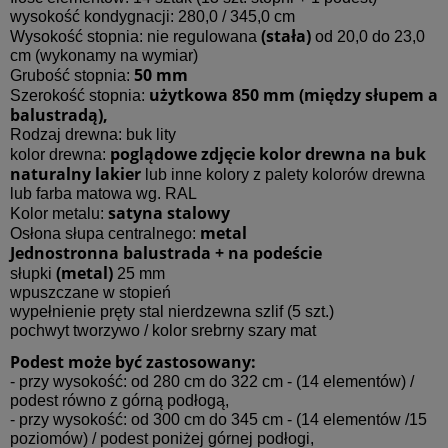
wysokość kondygnacji: 280,0 / 345,0 cm
(stała)
Wysokość stopnia: nie regulowana
od 20,0 do 23,0
cm (wykonamy na wymiar)
50 mm
Grubość stopnia:
użytkowa 850 mm (między słupem a
Szerokość stopnia:
balustradą),
Rodzaj drewna: buk lity
poglądowe zdjęcie kolor drewna na buk
kolor drewna:
naturalny lakier
lub inne kolory z palety kolorów drewna
lub farba matowa wg. RAL
satyna stalowy
Kolor metalu:
metal
Osłona słupa centralnego:
Jednostronna balustrada + na podeście
(metal)
słupki
25 mm
wpuszczane w stopień
wypełnienie pręty stal nierdzewna szlif (5 szt.)
pochwyt tworzywo / kolor srebrny szary mat
Podest może być zastosowany:
- przy wysokość: od 280 cm do 322 cm - (14 elementów) /
podest równo z górną podłogą,
- przy wysokość: od 300 cm do 345 cm - (14 elementów /15
poziomów) / podest poniżej górnej podłogi,