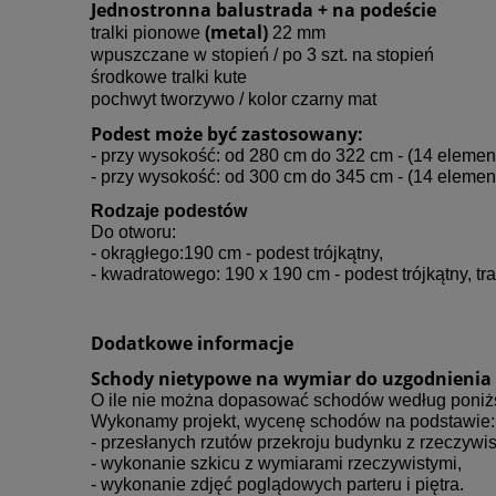
Jednostronna balustrada + na podeście
(metal)
tralki pionowe
22 mm
wpuszczane w stopień
/
po 3 szt. na stopień
środkowe tralki kute
pochwyt tworzywo / kolor czarny mat
Podest może być zastosowany:
- przy wysokość: od 280 cm do 322 cm - (14 elemen
- przy wysokość: od 300 cm do 345 cm - (14 elemen
Rodzaje podestów
Do otworu:
- okrągłego:190 cm - podest trójkątny,
- kwadratowego: 190 x 190 cm - podest trójkątny, t
Dodatkowe informacje
Schody nietypowe na wymiar do uzgodnienia
O ile nie można dopasować schodów według poni
Wykonamy projekt, wycenę schodów na podstawie:
- przesłanych rzutów przekroju budynku z rzeczywi
- wykonanie szkicu z wymiarami rzeczywistymi,
- wykonanie zdjęć poglądowych parteru i piętra.