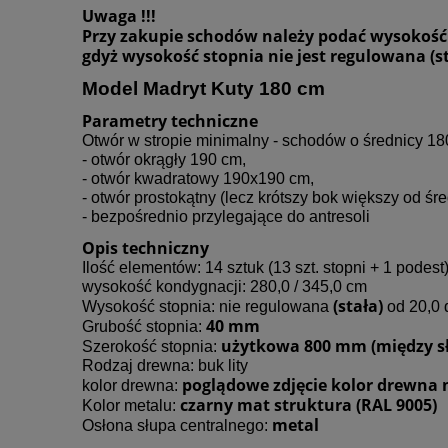
Uwaga !!!
Przy zakupie schodów należy podać wysokość 
gdyż wysokość stopnia nie jest regulowana (
Model Madryt Kuty 180 cm
Parametry techniczne
Otwór w stropie minimalny - schodów o średnicy 1
- otwór okrągły 190 cm,
- otwór kwadratowy 190x190 cm,
- otwór prostokątny (lecz krótszy bok większy od ś
- bezpośrednio przylegające do antresoli
Opis techniczny
Ilość elementów: 14 sztuk (13 szt. stopni + 1 podest
wysokość kondygnacji: 280,0 / 345,0 cm
(stała)
Wysokość stopnia: nie regulowana
od 20,0 
40 mm
Grubość stopnia:
użytkowa 800 mm (między sł
Szerokość stopnia:
Rodzaj drewna: buk lity
poglądowe zdjęcie kolor drewna 
kolor drewna:
czarny mat struktura (RAL 9005)
Kolor metalu:
metal
Osłona słupa centralnego: