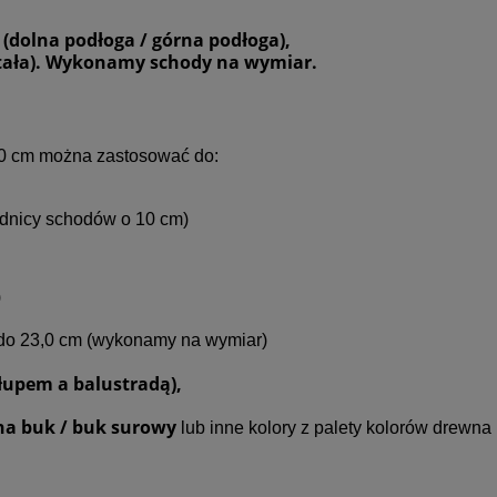
(dolna podłoga / górna podłoga),
stała). Wykonamy schody na wymiar.
80 cm można zastosować do:
rednicy schodów o 10 cm)
)
do 23,0 cm (wykonamy na wymiar)
upem a balustradą),
na buk / buk surowy
lub inne kolory z palety kolorów drewn