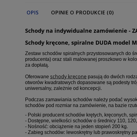
OPIS
OPINIE O PRODUKCIE (0)
Schody na indywidualne zamówienie - Z
Schody kręcone, spiralne DUDA model M
Zestaw schodów spiralnych przystosowanych do śred
producenta) oraz stali malowanej proszkowo w kol
za dopłatą.
schody kręcone
Oferowane
pasują do dwóch rodzaj
otworów kwadratowych dopasowane są podesty trój
uniwersalny, zależnie od koncepcji.
Podczas zamawiania schodów należy podać wysokość
schodów pod rozmiar na zamówienie, na bazie rzut
- Polski producent schodów krętych, kręconych, spi
- Dostępne, wielkości schodów o średnicy 110, 120,
- Nośność: obciążenie na jeden stopień 200 kg.
- Zabieg schodów: lewoskrętny lub prawoskrętny pa