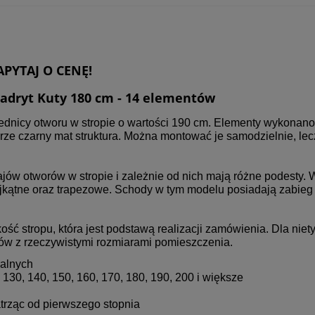
APYTAJ O CENĘ!
adryt Kuty 180 cm - 14 elementów
nicy otworu w stropie o wartości 190 cm. Elementy wykonano z
orze czarny mat struktura. Można montować je samodzielnie, l
ów otworów w stropie i zależnie od nich mają różne podesty. W
kątne oraz trapezowe. Schody w tym modelu posiadają zabieg
 stropu, która jest podstawą realizacji zamówienia. Dla niet
ów z rzeczywistymi rozmiarami pomieszczenia.
ralnych
 130, 140, 150, 160, 170, 180, 190, 200 i większe
trząc od pierwszego stopnia