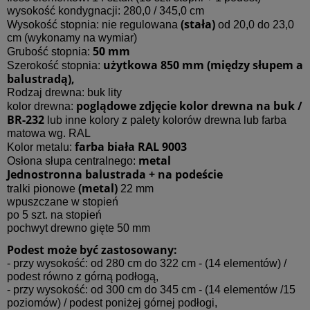
wysokość kondygnacji: 280,0 / 345,0 cm
(stała)
Wysokość stopnia: nie regulowana
od 20,0 do 23,0
cm (wykonamy na wymiar)
50 mm
Grubość stopnia:
użytkowa 850 mm (między słupem a
Szerokość stopnia:
balustradą),
Rodzaj drewna: buk lity
poglądowe zdjęcie kolor drewna na buk /
kolor drewna:
BR-232
lub inne kolory z palety kolorów drewna lub farba
matowa wg. RAL
farba biała RAL 9003
Kolor metalu:
metal
Osłona słupa centralnego:
Jednostronna balustrada + na podeście
(metal)
tralki pionowe
22 mm
wpuszczane w stopień
po 5 szt. na stopień
pochwyt drewno gięte 50 mm
Podest może być zastosowany:
- przy wysokość: od 280 cm do 322 cm - (14 elementów) /
podest równo z górną podłogą,
- przy wysokość: od 300 cm do 345 cm - (14 elementów /15
poziomów) / podest poniżej górnej podłogi,