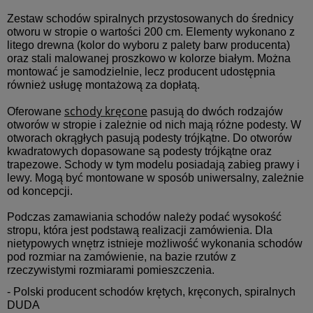
Zestaw schodów spiralnych przystosowanych do średnicy
otworu w stropie o wartości 200 cm. Elementy wykonano z
litego drewna (kolor do wyboru z palety barw producenta)
oraz stali malowanej proszkowo w kolorze białym. Można
montować je samodzielnie, lecz producent udostępnia
również usługę montażową za dopłatą.
schody kręcone
Oferowane
pasują do dwóch rodzajów
otworów w stropie i zależnie od nich mają różne podesty. W
otworach okrągłych pasują podesty trójkątne. Do otworów
kwadratowych dopasowane są podesty trójkątne oraz
trapezowe. Schody w tym modelu posiadają zabieg prawy i
lewy. Mogą być montowane w sposób uniwersalny, zależnie
od koncepcji.
Podczas zamawiania schodów należy podać wysokość
stropu, która jest podstawą realizacji zamówienia. Dla
nietypowych wnętrz istnieje możliwość wykonania schodów
pod rozmiar na zamówienie, na bazie rzutów z
rzeczywistymi rozmiarami pomieszczenia.
- Polski producent schodów krętych, kręconych, spiralnych
DUDA