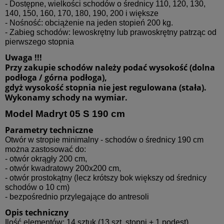
- Dostępne, wielkości schodów o średnicy 110, 120, 130,
140, 150, 160, 170, 180, 190, 200 i większe
- Nośność: obciążenie na jeden stopień 200 kg.
- Zabieg schodów: lewoskrętny lub prawoskrętny patrząc od
pierwszego stopnia
Uwaga !!!
Przy zakupie schodów należy podać wysokość (dolna
podłoga / górna podłoga),
gdyż wysokość stopnia nie jest regulowana (stała).
Wykonamy schody na wymiar.
Model Madryt 05 S 190 cm
Parametry techniczne
Otwór w stropie minimalny - schodów o średnicy 190 cm
można zastosować do:
- otwór okrągły 200 cm,
- otwór kwadratowy 200x200 cm,
- otwór prostokątny (lecz krótszy bok większy od średnicy
schodów o 10 cm)
- bezpośrednio przylegające do antresoli
Opis techniczny
Ilość elementów: 14 sztuk (13 szt. stopni + 1 podest)