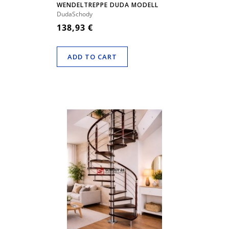
WENDELTREPPE DUDA MODELL
VENECJA 00
DudaSchody
138,93 €
ADD TO CART