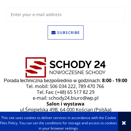
SUBSCRIBE
8:00 - 19:00
Porada techniczna bezpośrednio w godzinach:
Tel. mobil: 506 034 222
789 470 766
,
Tel. Fax: (+48) 65 517 82 29
e-mail:
schody24.biuro@wp.pl
Salon i wystawa
ul.Śmigielska 49B, 64-000 Kościan (Polska)
This site uses cookies to deliver services in accordance with the Cookie
VIEW FULL VERSION OF THE SITE
Files Policy. You can set the conditions for storage and access to cookies
in your browser settings.
Sklep internetowy Shoper.pl