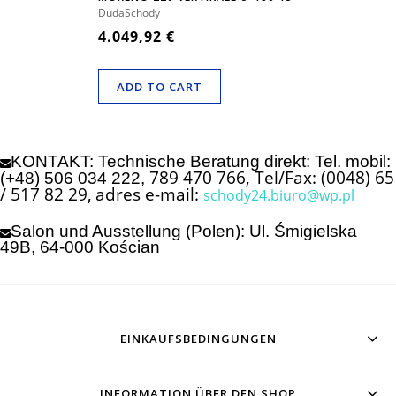
ELEMENTE
DudaSchody
4.049,92 €
ADD TO CART
KONTAKT: Technische Beratung direkt: Tel. mobil:
789 470 766, Tel/Fax: (0048) 65
(+48) 506 034 222,
/ 517 82 29,
adres e-mail:
schody24.biuro@wp.pl
Salon und Ausstellung (Polen): Ul. Śmigielska
49B, 64-000 Kościan
EINKAUFSBEDINGUNGEN
INFORMATION ÜBER DEN SHOP