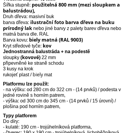
použitelná 800 mm (mezi sloupkem a
Šířka stupně:
balustrádou),
Druh dřeva: masivní buk
ilustrační foto barva dřeva na buku
barva dřeva:
prírodný lak
nebo jiné barvy z palety barev dřeva nebo
matná barva dle. RAL
biely
matná (RAL 9003)
Barva kovu:
kov
Kryt středové tyče:
Jednostranná balustráda + na podestě
(kovové)
sloupky
22 mm
připevněné ke straně schodu
3 kusy na krok
biely
rukojeť plast /
mat
Platformu lze použít:
- na výšku: od 280 cm do 322 cm - (14 prvků) / podesta v
jedné rovině s horním patrem,
- výška: od 300 cm do 345 cm - (14 prvků / 15 úrovní) /
plošina pod horním patrem,
Typy platforem
Do díry:
- kulaté: 190 cm - trojúhelníková platforma,
- čtverec: 190 x 190 cm - trojúhelníková, lichoběžníková