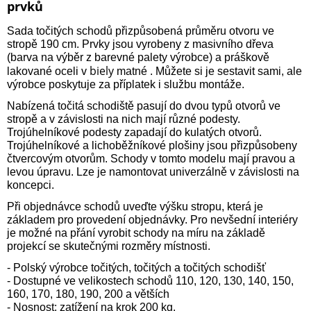
prvků
Sada točitých schodů přizpůsobená průměru otvoru ve
stropě 190 cm. Prvky jsou vyrobeny z masivního dřeva
(barva na výběr z barevné palety výrobce) a práškově
biely
lakované oceli v
matné . Můžete si je sestavit sami, ale
výrobce poskytuje za příplatek i službu montáže.
Nabízená točitá schodiště pasují do dvou typů otvorů ve
stropě a v závislosti na nich mají různé podesty.
Trojúhelníkové podesty zapadají do kulatých otvorů.
Trojúhelníkové a lichoběžníkové plošiny jsou přizpůsobeny
čtvercovým otvorům. Schody v tomto modelu mají pravou a
levou úpravu. Lze je namontovat univerzálně v závislosti na
koncepci.
Při objednávce schodů uveďte výšku stropu, která je
základem pro provedení objednávky. Pro nevšední interiéry
je možné na přání vyrobit schody na míru na základě
projekcí se skutečnými rozměry místnosti.
- Polský výrobce točitých, točitých a točitých schodišť
- Dostupné ve velikostech schodů 110, 120, 130, 140, 150,
160, 170, 180, 190, 200 a větších
- Nosnost: zatížení na krok 200 kg.