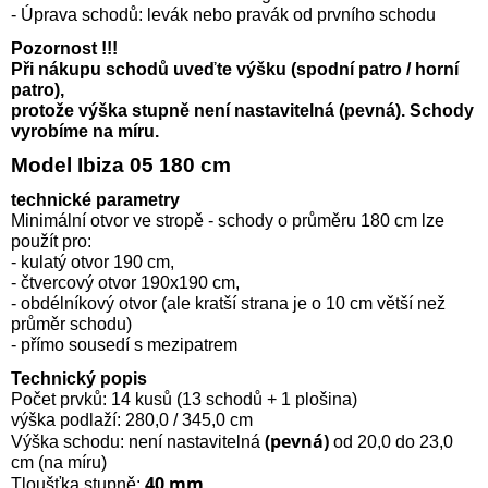
- Úprava schodů: levák nebo pravák od prvního schodu
Pozornost !!!
Při nákupu schodů uveďte výšku (spodní patro / horní
patro),
protože výška stupně není nastavitelná (pevná). Schody
vyrobíme na míru.
Model Ibiza 05 180 cm
technické parametry
Minimální otvor ve stropě - schody o průměru 180 cm lze
použít pro:
- kulatý otvor 190 cm,
- čtvercový otvor 190x190 cm,
- obdélníkový otvor (ale kratší strana je o 10 cm větší než
průměr schodu)
- přímo sousedí s mezipatrem
Technický popis
Počet prvků: 14 kusů (13 schodů + 1 plošina)
výška podlaží: 280,0 / 345,0 cm
(pevná)
Výška schodu: není nastavitelná
od 20,0 do 23,0
cm (na míru)
40 mm
Tloušťka stupně: