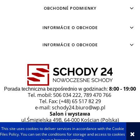
OBCHODNÉ PODMIENKY
INFORMÁCIE O OBCHODE
INFORMÁCIE O OBCHODE
8:00 - 19:00
Porada techniczna bezpośrednio w godzinach:
Tel. mobil: 506 034 222
789 470 766
,
Tel. Fax: (+48) 65 517 82 29
e-mail:
schody24.biuro@wp.pl
Salon i wystawa
ul.Śmigielska 49B, 64-000 Kościan (Polska)
This site uses cookies to deliver services in accordance with the Cookie
VIEW FULL VERSION OF THE SITE
Files Policy. You can set the conditions for storage and access to cookies
in your browser settings.