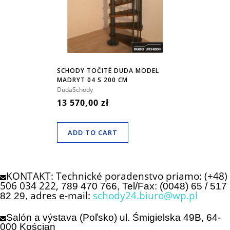
SCHODY TOČITÉ DUDA MODEL
MADRYT 04 S 200 CM
DudaSchody
13 570,00 zł
ADD TO CART
KONTAKT: Technické poradenstvo priamo: (+48)
506 034 222,
789 470 766, Tel/Fax: (0048) 65 / 517
adres e-mail:
schody24.biuro@wp.pl
82 29,
Salón a výstava (Poľsko) ul. Śmigielska 49B, 64-
000 Kościan