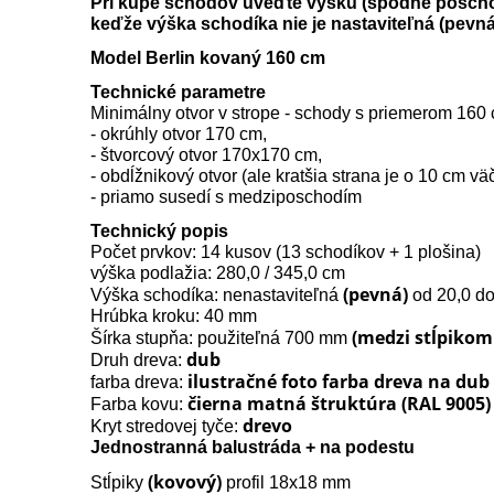
Pri kúpe schodov uveďte výšku (spodné poscho
keďže výška schodíka nie je nastaviteľná (pevn
Model Berlin kovaný 160 cm
Technické parametre
Minimálny otvor v strope - schody s priemerom 160
- okrúhly otvor 170 cm,
- štvorcový otvor 170x170 cm,
- obdĺžnikový otvor (ale kratšia strana je o 10 cm v
- priamo susedí s medziposchodím
Technický popis
Počet prvkov: 14 kusov (13 schodíkov + 1 plošina)
výška podlažia: 280,0 / 345,0 cm
(pevná)
Výška schodíka: nenastaviteľná
od 20,0 do
Hrúbka kroku: 40 mm
(medzi stĺpikom
Šírka stupňa: použiteľná 700 mm
dub
Druh dreva:
ilustračné foto farba dreva na dub
farba dreva:
čierna matná štruktúra (RAL 9005)
Farba kovu:
drevo
Kryt stredovej tyče:
Jednostranná balustráda + na podestu
(kovový)
Stĺpiky
profil 18x18 mm