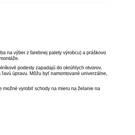
ba na výber z farebnej palety výrobcu) a práškovo
u montáže.
olníkové podesty zapadajú do okrúhlych otvorov.
a ľavú úpravu. Môžu byť namontované univerzálne,
je možné vyrobiť schody na mieru na želanie na