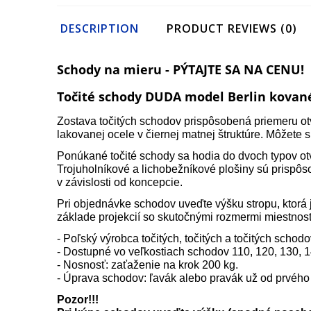
DESCRIPTION
PRODUCT REVIEWS (0)
Schody na mieru - PÝTAJTE SA NA CENU!
Točité schody DUDA model Berlin kované
Zostava točitých schodov prispôsobená priemeru otv
lakovanej ocele v čiernej matnej štruktúre. Môžete s
Ponúkané točité schody sa hodia do dvoch typov otv
Trojuholníkové a lichobežníkové plošiny sú prispô
v závislosti od koncepcie.
Pri objednávke schodov uveďte výšku stropu, ktorá 
základe projekcií so skutočnými rozmermi miestnost
- Poľský výrobca točitých, točitých a točitých schod
- Dostupné vo veľkostiach schodov 110, 120, 130, 1
- Nosnosť: zaťaženie na krok 200 kg.
- Úprava schodov: ľavák alebo pravák už od prvéh
Pozor!!!