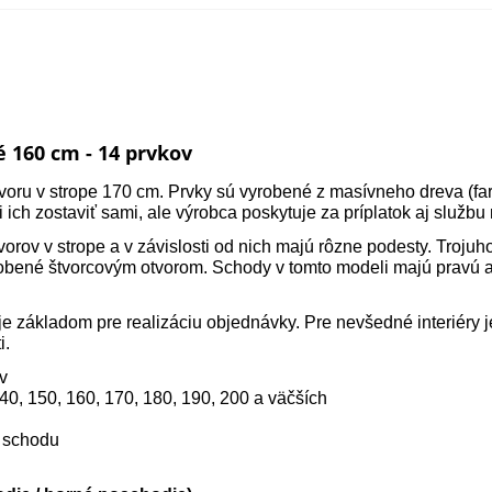
 160 cm - 14 prvkov
oru v strope 170 cm. Prvky sú vyrobené z masívneho dreva (far
i ich zostaviť sami, ale výrobca poskytuje za príplatok aj služb
orov v strope a v závislosti od nich majú rôzne podesty. Trojuh
sobené štvorcovým otvorom. Schody v tomto modeli majú pravú 
je základom pre realizáciu objednávky. Pre nevšedné interiéry 
i.
ov
40, 150, 160, 170, 180, 190, 200 a väčších
o schodu