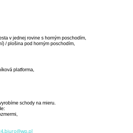
desta v jednej rovine s horným poschodím,
vní) / plošina pod horným poschodím,
níková platforma,
 vyrobíme schody na mieru.
de:
rozmermi,
4.biuro@wp.pl