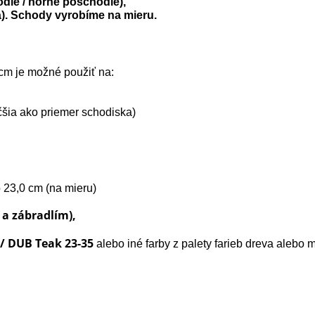
die / horné poschodie),
á). Schody vyrobíme na mieru.
 cm je možné použiť na:
äčšia ako priemer schodiska)
 23,0 cm (na mieru)
 a zábradlím),
 / DUB Teak 23-35
alebo iné farby z palety farieb dreva alebo 