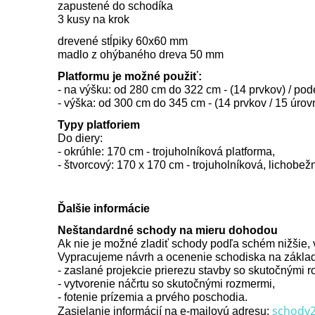
zapustené do schodíka
3 kusy na krok
drevené stĺpiky 60x60 mm
madlo z ohýbaného dreva 50 mm
Platformu je možné použiť:
- na výšku: od 280 cm do 322 cm - (14 prvkov) / po
- výška: od 300 cm do 345 cm - (14 prvkov / 15 úro
Typy platforiem
Do diery:
- okrúhle: 170 cm - trojuholníková platforma,
- štvorcový: 170 x 170 cm - trojuholníková, lichobež
Ďalšie informácie
Neštandardné schody na mieru dohodou
Ak nie je možné zladiť schody podľa schém nižšie,
Vypracujeme návrh a ocenenie schodiska na zákla
- zaslané projekcie prierezu stavby so skutočnými 
- vytvorenie náčrtu so skutočnými rozmermi,
- fotenie prízemia a prvého poschodia.
schody2
Zasielanie informácií na e-mailovú adresu: