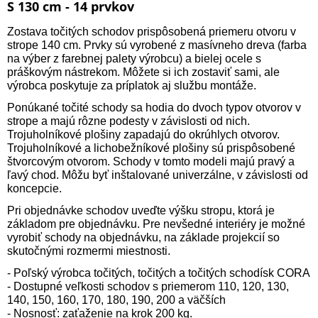
S 130 cm - 14 prvkov
Zostava točitých schodov prispôsobená priemeru otvoru v
strope 140 cm. Prvky sú vyrobené z masívneho dreva (farba
na výber z farebnej palety výrobcu) a bielej ocele s
práškovým nástrekom. Môžete si ich zostaviť sami, ale
výrobca poskytuje za príplatok aj službu montáže.
Ponúkané točité schody sa hodia do dvoch typov otvorov v
strope a majú rôzne podesty v závislosti od nich.
Trojuholníkové plošiny zapadajú do okrúhlych otvorov.
Trojuholníkové a lichobežníkové plošiny sú prispôsobené
štvorcovým otvorom. Schody v tomto modeli majú pravý a
ľavý chod. Môžu byť inštalované univerzálne, v závislosti od
koncepcie.
Pri objednávke schodov uveďte výšku stropu, ktorá je
základom pre objednávku. Pre nevšedné interiéry je možné
vyrobiť schody na objednávku, na základe projekcií so
skutočnými rozmermi miestnosti.
- Poľský výrobca točitých, točitých a točitých schodísk CORA
- Dostupné veľkosti schodov s priemerom 110, 120, 130,
140, 150, 160, 170, 180, 190, 200 a väčších
- Nosnosť: zaťaženie na krok 200 kg.