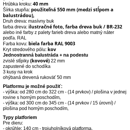
40 mm
Hrúbka kroku:
použiteľná 550 mm (medzi stĺpom a
Šírka stupňa:
balustrádou),
Druh dreva: masívny buk
ilustračné foto, farba dreva buk / BR-232
farba dreva:
alebo iné farby z palety farieb dreva alebo matný náter
podľa. RAL
biela farba RAL 9003
Farba kovu:
kov
Kryt stredového pólu:
Jednostranná balustráda + na podestu
(kovové)
zvislé stĺpiky
22 mm
zapustené do schodíka
3 kusy na krok
ohýbaná drevená rukoväť 50 mm
Platformu je možné použiť:
- výška: od 280 cm do 322 cm - (14 prvkov) / plošina v jednej
rovine s horným poschodím,
- výška: od 300 cm do 345 cm - (14 prvkov / 15 úrovní) /
plošina pod horným poschodím,
Typy platforiem
Pre dieru:
- okrúhle: 140 cm - trojuholníková platforma,