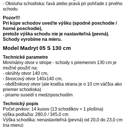
- Obsluha schodiska: ľavá alebo pravá pri pohľade z prvého
schodu
Pozor!!!
Pri kúpe schodov uveďte výšku (spodné poschodie /
horné poschodie),
pretože výška schodu nie je nastaviteľná (pevná).
Schody vyrobíme na mieru.
Model Madryt 05 S 130 cm
Technické parametre
Minimálny otvor v strope - schody s priemerom 130 cm je
možné použiť na:
- okrúhly otvor 140 cm,
- štvorcový otvor 140x140 cm,
- obdĺžnikový otvor (ale kratšia strana je o 10 cm väčšia ako
priemer schodiska)
- priamo susedí s medziposchodím
Technický popis
Počet prvkov: 14 kusov (13 schodíkov + 1 plošina)
výška podlažia: 280,0 / 345,0 cm
Výška schodíka: nenastaviteľná (pevná) od 20,0 do 23,0 cm
(na mieru)