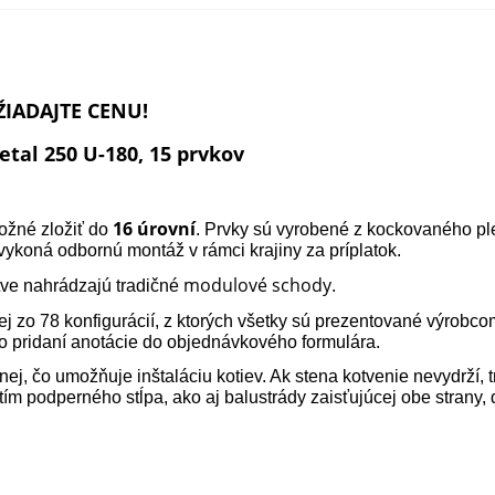
ŽIADAJTE CENU!
tal 250 U-180, 15 prvkov
16 úrovní
možné zložiť do
. Prvky sú vyrobené z kockovaného pl
vykoná odbornú montáž v rámci krajiny za príplatok.
modulové schody
tve nahrádzajú tradičné
.
ej zo 78 konfigurácií, z ktorých všetky sú prezentované výrobc
o pridaní anotácie do objednávkového formulára.
ej, čo umožňuje inštaláciu kotiev. Ak stena kotvenie nevydrží, t
ím podperného stĺpa, ako aj balustrády zaisťujúcej obe strany, 