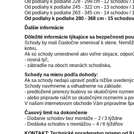
Od podlahy k podlahe 228 - 299 cm - 12 schodov / 1
Od podlahy k podlahe 245 - 322 cm - 13 schodov / 1
Od podlahy k podlahe 263 - 345 cm - 14 schodov / 1
Od podlahy k podlahe 280 - 368 cm - 15 schodov 
Ďalšie informácie
Dôležité informácie týkajúce sa bezpečnosti po
Schody by mali čiastočne smerovať k stene. Nemôžu
kotvu.
Ak sú schody umiestnené ako voľne stojace, odporú
- nosná tyč,
- zábradlie na oboch stranách schodiska,
Schody na mieru podľa dohody:
Ak sa schody nedajú upraviť podľa nižšie uvedenýc
Schody navrhneme a odhadneme na základe:
- predložené prierezy budovy so skutočnými rozmer
- alebo pripravte náčrt so skutočnými rozmermi a po
V našom internetovom obchode Vám pripravíme špec
Časový limit na dokončenie
- Dodanie schodov bez montáže – 2 / 3 týždne
- Dodávka schodov s montážou – 4 / 6 týždňov
KONTAKT: Technické poradenstvo priamo od 9.0