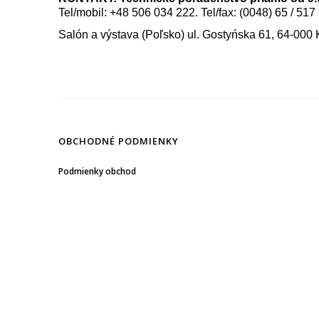
Tel/mobil: +48 506 034 222. Tel/fax: (0048) 65 / 517
Salón a výstava (Poľsko) ul. Gostyńska 61, 64-000
OBCHODNÉ PODMIENKY
Podmienky obchod