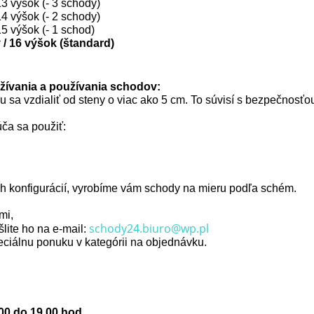
3 výšok (- 3 schody)
4 výšok (- 2 schody)
5 výšok (- 1 schod)
/ 16 výšok (štandard)
užívania a používania schodov:
 sa vzdialiť od steny o viac ako 5 cm. To súvisí s bezpečnosť
ča sa použiť:
h konfigurácií, vyrobíme vám schody na mieru podľa schém.
mi,
schody24.biuro@wp.pl
šlite ho na e-mail:
iálnu ponuku v kategórii na objednávku.
0 do 19.00 hod.