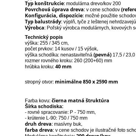
Typ konštrukcie
: modulárna drevo/kov 200
Povrchová úprava dreva
(refer
: v cene schodov
Konfigurácia, dispozície
: možné použitie schodov
Typ balustrády
: výplň, tyče z leštenej nehrdzavejú
Výrobca
: Poľský výrobca modulárnych, kovových 
Technický popis
výška: 255 / 345 cm,
počet prvkov: 14 kusov / 15 výšok,
(pevná)
výška schodíka: nenastaviteľná
17,5 / 23,0
rozmer rovného kroku: 260 (200+60) mm
40 mm
hrúbka kroku:
minimálne 850 x 2590 mm
stropný otvor:
čierna matná štruktúra
Farba kovu:
Šírka schodiska:
- rovné spracovanie: P - 750 mm,
- krútenie L-90: 750 / 750 mm
druh dreva
: masívny buk,
farba dreva
: v cene schodov je ilustračné foto sc
200 drevo/kov