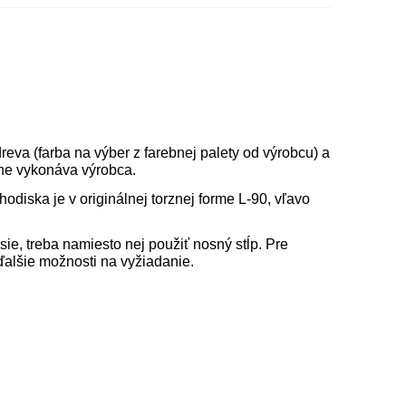
eva (farba na výber z farebnej palety od výrobcu) a
ine vykonáva výrobca.
iska je v originálnej torznej forme L-90, vľavo
ie, treba namiesto nej použiť nosný stĺp. Pre
ďalšie možnosti na vyžiadanie.