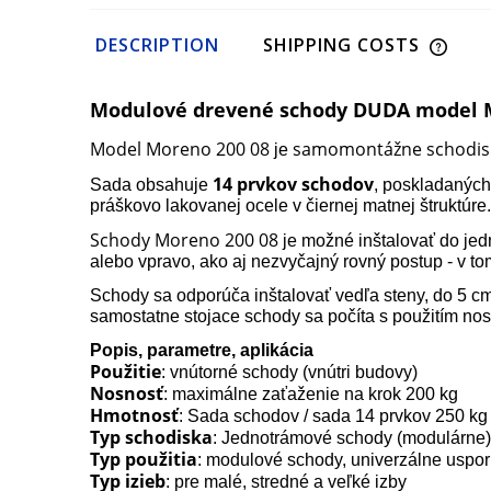
DESCRIPTION
SHIPPING COSTS
Modulové drevené schody DUDA model Mo
Model Moreno 200 08
samomontážne schodis
je
14 prvkov schodov
Sada obsahuje
, poskladanýc
práškovo lakovanej ocele v čiernej matnej štruktúr
Schody Moreno 200 08
je možné inštalovať do je
alebo vpravo, ako aj nezvyčajný rovný postup - v to
Schody sa odporúča inštalovať vedľa steny, do 5 cm 
samostatne stojace schody sa počíta s použitím nos
Popis, parametre, aplikácia
Použitie
: vnútorné schody (vnútri budovy)
Nosnosť
: maximálne zaťaženie na krok 200 kg
Hmotnosť
: Sada schodov / sada 14 prvkov 250 kg
Typ schodiska
: Jednotrámové schody (modulárne)
Typ použitia
: modulové schody, univerzálne uspori
Typ izieb
: pre malé, stredné a veľké izby