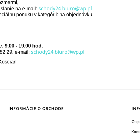
rozmermi,
schody24.biuro@wp.pl
aslanie na e-mail:
iálnu ponuku v kategórii: na objednávku.
9.00 - 19.00 hod.
schody24.biuro@wp.pl
 82 29, e-mail:
 Koscian
INFORMÁCIE O OBCHODE
INF
O sp
Kont