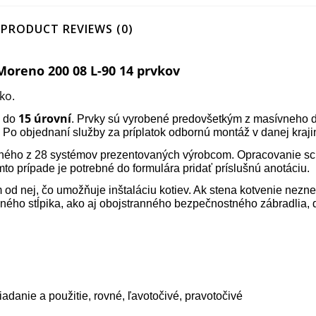
PRODUCT REVIEWS (0)
reno 200 08 L-90 14 prvkov
ko
.
15 úrovní
h do
. Prvky sú vyrobené predovšetkým z masívneho dr
e. Po objednaní služby za príplatok odbornú montáž v danej kraj
dného z 28 systémov prezentovaných výrobcom. Opracovanie schod
mto prípade je potrebné do formulára pridať príslušnú anotáciu.
od nej, čo umožňuje inštaláciu kotiev. Ak stena kotvenie neznes
ného stĺpika, ako aj obojstranného bezpečnostného zábradlia, 
adanie a použitie, rovné, ľavotočivé, pravotočivé