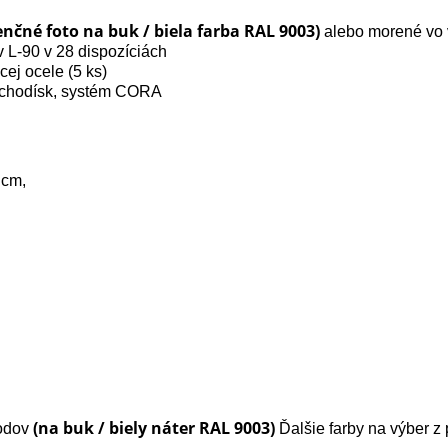
enčné foto na buk / biela farba RAL 9003)
alebo morené vo v
 L-90 v 28 dispozíciách
cej ocele (5 ks)
schodísk, systém CORA
 cm,
(na buk / biely náter RAL 9003)
hodov
Ďalšie farby na výber z 