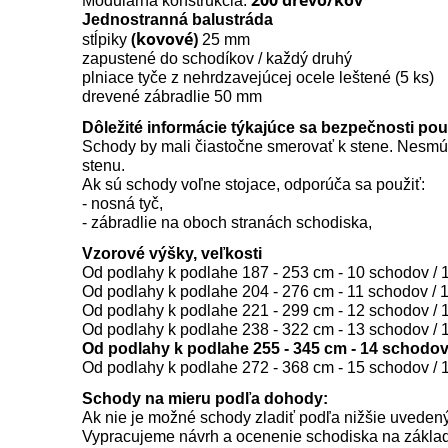
Modulárna konštrukcia:
Jednostranná balustráda
(kovové)
stĺpiky
25 mm
zapustené do schodíkov / každý druhý
plniace tyče z nehrdzavejúcej ocele leštené (5 ks)
drevené zábradlie 50 mm
Dôležité informácie týkajúce sa bezpečnosti po
Schody by mali čiastočne smerovať k stene. Nesmú s
stenu.
Ak sú schody voľne stojace, odporúča sa použiť:
- nosná tyč,
- zábradlie na oboch stranách schodiska,
Vzorové výšky, veľkosti
Od podlahy k podlahe 187 - 253 cm - 10 schodov / 1
Od podlahy k podlahe 204 - 276 cm - 11 schodov / 1
Od podlahy k podlahe 221 - 299 cm - 12 schodov / 1
Od podlahy k podlahe 238 - 322 cm - 13 schodov / 1
Od podlahy k podlahe 255 - 345 cm - 14 schodov 
Od podlahy k podlahe 272 - 368 cm - 15 schodov / 1
Schody na mieru podľa dohody:
Ak nie je možné schody zladiť podľa nižšie uvedený
Vypracujeme návrh a ocenenie schodiska na zákla