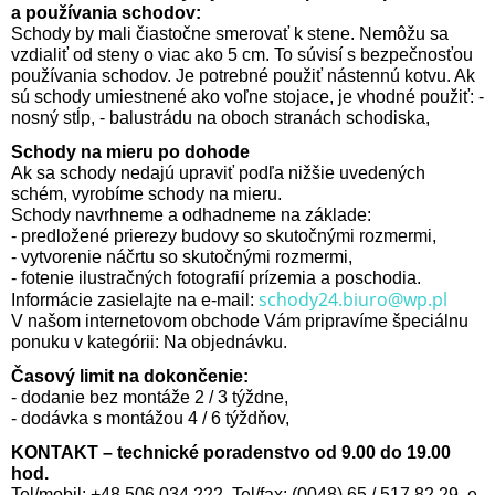
a používania schodov:
Schody by mali čiastočne smerovať k stene. Nemôžu sa
vzdialiť od steny o viac ako 5 cm. To súvisí s bezpečnosťou
používania schodov. Je potrebné použiť nástennú kotvu. Ak
sú schody umiestnené ako voľne stojace, je vhodné použiť: -
nosný stĺp, - balustrádu na oboch stranách schodiska,
Schody na mieru po dohode
Ak sa schody nedajú upraviť podľa nižšie uvedených
schém, vyrobíme schody na mieru.
Schody navrhneme a odhadneme na základe:
- predložené prierezy budovy so skutočnými rozmermi,
- vytvorenie náčrtu so skutočnými rozmermi,
- fotenie ilustračných fotografií prízemia a poschodia.
schody24.biuro@wp.pl
Informácie zasielajte na e-mail:
V našom internetovom obchode Vám pripravíme špeciálnu
ponuku v kategórii: Na objednávku.
Časový limit na dokončenie:
- dodanie bez montáže 2 / 3 týždne,
- dodávka s montážou 4 / 6 týždňov,
KONTAKT – technické poradenstvo od 9.00 do 19.00
hod.
Tel/mobil: +48 506 034 222, Tel/fax: (0048) 65 / 517 82 29, e-