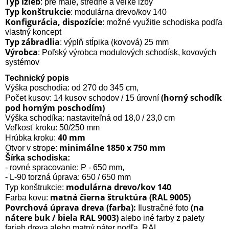
Typ izieb
: pre malé, stredné a veľké izby
Typ konštrukcie
: modulárna drevo/kov 140
Konfigurácia, dispozície
: možné využitie schodiska podľa
vlastný koncept
Typ zábradlia
: výplň stĺpika (kovová) 25 mm
Výrobca
: Poľský výrobca modulových schodísk, kovových
systémov
Technický popis
Výška poschodia: od 270 do 345 cm,
(horný schodík
Počet kusov: 14 kusov schodov / 15 úrovní
pod horným poschodím)
Výška schodíka: nastaviteľná od 18,0 / 23,0 cm
Veľkosť kroku: 50/250 mm
40 mm
Hrúbka kroku:
minimálne 1850 x 750 mm
Otvor v strope:
Šírka schodiska:
- rovné spracovanie: P - 650 mm,
- L-90 torzná úprava: 650 / 650 mm
modulárna drevo/kov 140
Typ konštrukcie:
matná čierna štruktúra (RAL 9005)
Farba kovu:
Povrchová úprava dreva (farba):
(na
Ilustračné foto
nátere buk / biela RAL 9003)
alebo iné farby z palety
farieb dreva alebo matný náter podľa. RAL,