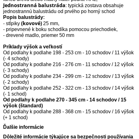
Jednostranná balustráda
: typická zostava obsahuje
jednostrannú balustrádu od prvého po horný schod
Popis balustrády:
(kovové)
- stĺpiky
25 mm,
- pripevnené k boku schodíka pomocou priechodiek,
- drevené madlo, priemer 50 mm
Príklady výšok a veľkostí
Od podlahy k podlahe 198 - 253 cm - 10 schodov / 11 výšok
(- 4 schody)
Od podlahy k podlahe 216 - 276 cm - 11 schodov / 12 výšok
(- 3 schody)
Od podlahy k podlahe 234 - 299 cm - 12 schodov / 13 výšok
(- 2 schody)
Od podlahy k podlahe 252 - 322 cm - 13 schodov / 14 výšok
(- 1 schod)
Od podlahy k podlahe 270 - 345 cm - 14 schodov / 15
výšok (štandard)
Od podlahy k podlahe 288 - 368 cm - 15 schodov / 16 výšok
(+ 1 schod)
Ďalšie informácie
Dôležité informácie týkajúce sa bezpečnosti používania