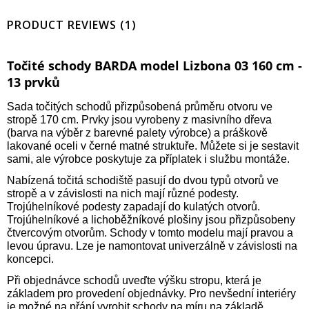
PRODUCT REVIEWS (1)
Točité schody BARDA model Lizbona 03 160 cm -
13 prvků
Sada točitých schodů přizpůsobená průměru otvoru ve
stropě 170 cm. Prvky jsou vyrobeny z masivního dřeva
(barva na výběr z barevné palety výrobce) a práškově
lakované oceli v černé matné struktuře. Můžete si je sestavit
sami, ale výrobce poskytuje za příplatek i službu montáže.
Nabízená točitá schodiště pasují do dvou typů otvorů ve
stropě a v závislosti na nich mají různé podesty.
Trojúhelníkové podesty zapadají do kulatých otvorů.
Trojúhelníkové a lichoběžníkové plošiny jsou přizpůsobeny
čtvercovým otvorům. Schody v tomto modelu mají pravou a
levou úpravu. Lze je namontovat univerzálně v závislosti na
koncepci.
Při objednávce schodů uveďte výšku stropu, která je
základem pro provedení objednávky. Pro nevšední interiéry
je možné na přání vyrobit schody na míru na základě