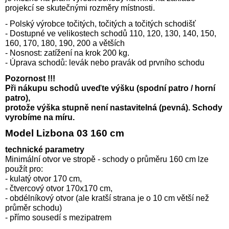
projekcí se skutečnými rozměry místnosti.
- Polský výrobce točitých, točitých a točitých schodišť
- Dostupné ve velikostech schodů 110, 120, 130, 140, 150,
160, 170, 180, 190, 200 a větších
- Nosnost: zatížení na krok 200 kg.
- Úprava schodů: levák nebo pravák od prvního schodu
Pozornost !!!
Při nákupu schodů uveďte výšku (spodní patro / horní
patro),
protože výška stupně není nastavitelná (pevná). Schody
vyrobíme na míru.
Model Lizbona 03 160 cm
technické parametry
Minimální otvor ve stropě - schody o průměru 160 cm lze
použít pro:
- kulatý otvor 170 cm,
- čtvercový otvor 170x170 cm,
- obdélníkový otvor (ale kratší strana je o 10 cm větší než
průměr schodu)
- přímo sousedí s mezipatrem