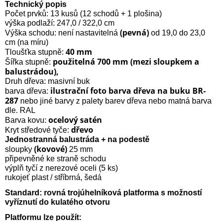
Technický popis
Počet prvků: 13 kusů (12 schodů + 1 plošina)
výška podlaží: 247,0 / 322,0 cm
(pevná)
Výška schodu: není nastavitelná
od 19,0 do 23,0
cm (na míru)
40 mm
Tloušťka stupně:
použitelná 700 mm (mezi sloupkem a
Šířka stupně:
balustrádou),
Druh dřeva: masivní buk
ilustrační foto barva dřeva na buku BR-
barva dřeva:
287
nebo jiné barvy z palety barev dřeva nebo matná barva
dle. RAL
ocelový satén
Barva kovu:
dřevo
Kryt středové tyče:
Jednostranná balustráda + na podestě
(kovové)
sloupky
25 mm
připevněné ke straně schodu
výplň tyčí z nerezové oceli (5 ks)
rukojeť plast / stříbrná, šedá
Standard: rovná trojúhelníková platforma s možností
vyříznutí do kulatého otvoru
Platformu lze použít: