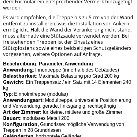
dem Formular ein entsprechender Vermerk hinzugefügt
werden.
Es wird empfohlen, die Treppe bis zu 5 cm von der Wand
entfernt zu installieren, was die Installation von Ankern
ermöglicht. Hält die Wand der Verankerung nicht stand,
muss alternativ eine Stützsäule verwendet werden. Bei
freistehenden Treppen ist der Einsatz eines
Stützpfostens sowie eines beidseitigen Schutzgeländers
vorgesehen, weitere Optionen auf Anfrage.
Beschreibung: Parameter, Anwendung
Anwendung
: Innentreppe (innerhalb des Gebäudes)
Belastbarkeit
: Maximale Belastung pro Grad 200 kg
Gewicht
: Ein Treppensatz / ein Satz mit 14 Elementen 240
kg
Typ
: Einholmtreppe (modular)
Anwendungsart
: Modultreppe, universelle Positionierung
und Verwendung, gerade, linksgängig, rechtsgängig
Art der Zimmer:
für kleine, mittlere und große Zimmer
Bauart
: modulares Metall 200
Konfiguration
, Grundrisse: mögliche Verwendung von
Treppen in 28 Grundrissen
Geländertyp
: horizontale Geländer