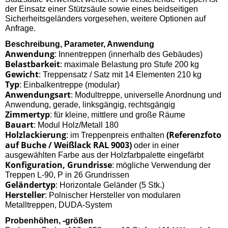
der Einsatz einer Stützsäule sowie eines beidseitigen
Sicherheitsgeländers vorgesehen, weitere Optionen auf
Anfrage.
Beschreibung, Parameter, Anwendung
Anwendung
: Innentreppen (innerhalb des Gebäudes)
Belastbarkeit
: maximale Belastung pro Stufe 200 kg
Gewicht
: Treppensatz / Satz mit 14 Elementen 210 kg
Typ
: Einbalkentreppe (modular)
Anwendungsart
: Modultreppe, universelle Anordnung und
Anwendung, gerade, linksgängig, rechtsgängig
Zimmertyp
: für kleine, mittlere und große Räume
Bauart
: Modul Holz/Metall 180
Holzlackierung
(Referenzfoto
: im Treppenpreis enthalten
auf Buche / Weißlack RAL 9003)
oder in einer
ausgewählten Farbe aus der Holzfarbpalette eingefärbt
Konfiguration, Grundrisse
: mögliche Verwendung der
Treppen L-90, P in 26 Grundrissen
Geländertyp
: Horizontale Geländer (5 Stk.)
Hersteller
: Polnischer Hersteller von modularen
Metalltreppen, DUDA-System
Probenhöhen, -größen