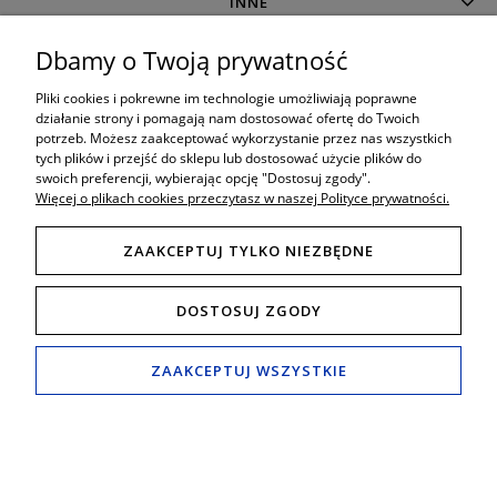
INNE
Dbamy o Twoją prywatność
MOJE KONTO
Pliki cookies i pokrewne im technologie umożliwiają poprawne
działanie strony i pomagają nam dostosować ofertę do Twoich
potrzeb. Możesz zaakceptować wykorzystanie przez nas wszystkich
O SKLEPIE
tych plików i przejść do sklepu lub dostosować użycie plików do
swoich preferencji, wybierając opcję "Dostosuj zgody".
Więcej o plikach cookies przeczytasz w naszej Polityce prywatności.
ZAAKCEPTUJ TYLKO NIEZBĘDNE
8:00 - 19:00
Porada techniczna bezpośrednio w godzinach:
DOSTOSUJ ZGODY
Tel. mobil: 506 034 222
789 470 766
,
Tel. Fax: (+48) 65 517 82 29
e-mail:
schody24.biuro@wp.pl
ZAAKCEPTUJ WSZYSTKIE
Salon i wystawa
ul.Śmigielska 49B, 64-000 Kościan (Polska)
POKAŻ PEŁNĄ WERSJĘ STRONY
Sklep internetowy Shoper.pl