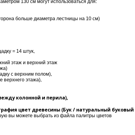
аметром 130 см могут использоваться для:
сторона больше диаметра лестницы на 10 см)
щадку = 14 штук,
жний этаж и верхний этаж
ажа)
адку с верхним полом),
е верхнего этажа),
м
между колонной и перила),
афия цвет древесины (Бук / натуральный буковый 
орую вы можете выбрать из файла палитры цветов