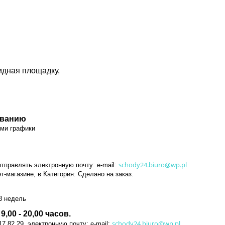
видная площадку,
ованию
ими графики
schody24.biuro@wp.pl
отправлять электронную почту: e-mail:
магазине, в Категория: Сделано на заказ.
 3 недель
00 - 20,00 часов.
schody24.biuro@wp.pl
17 82 29, электронную почту: e-mail: