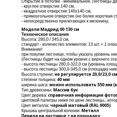
Открытие в потолке - минимальное. Лестницы ди
- круглое отверстие 140 см,
- квадратное отверстие 140х140 см,
- прямоугольное отверстие (но более короткая 
- непосредственно прилегающих к мезонину,
Mодели Мадрид 00 130 см
Техническое описание
Высота: 280,0 / 345,0 см,
стандарт - количество элементов: 13 шт. + 1 пло
Внимание!
при покупке лестнице, чтобы указать уровень ни
(Лестницы будет на одном уровне с верхнего эт
- высота лестницы 280,0-322,0 см (уровень площ
- высота лестницы 300,0-345,0 см (площадку ниж
не регулируется 20,0/23,0 с
Высота ступени:
40 мм
степени толщина:
можно использовать 550 мм (
ширина шага:
Массив бук
Тип древесины:
справочная информация фотогр
Цвет дерева:
цветовой палитры ниже по цене лестницы,, кот
черный матовый (RAL 9005)
Цвет металла:
Металл
Крышка центральной колонки:
Перила на лестнице + на площадку