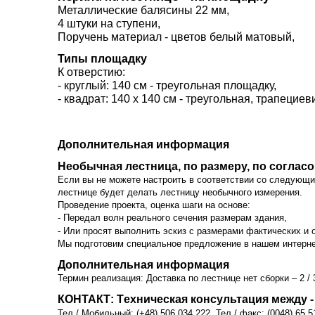
Mеталлические балясины 22 мм,
4 штуки на ступени,
Поручень материал - цветов белый матовый,
Типы площадку
К отверстию:
- круглый: 140 см - треугольная площадку,
- квадрат: 140 х 140 см - треугольная, трапецие
Дополнительная информация
Необычная лестница, по размеру, по соглас
Если вы не можете настроить в соответствии со следующ
лестнице будет делать лестницу необычного измерения.
Проведение проекта, оценка шаги на основе:
- Передал волн реального сечения размерам здания,
- Или просят выполнить эскиз с размерами фактических и 
Мы подготовим специальное предложение в нашем интернет-
Дополнительная информация
Термин реализация: Доставка по лестнице нет сборки – 2 /
КОНТАКТ: Tехническая консультация между - 9,
Тел / Мобильный: (+48) 506 034 222, Тел / факс: (0048) 65 5