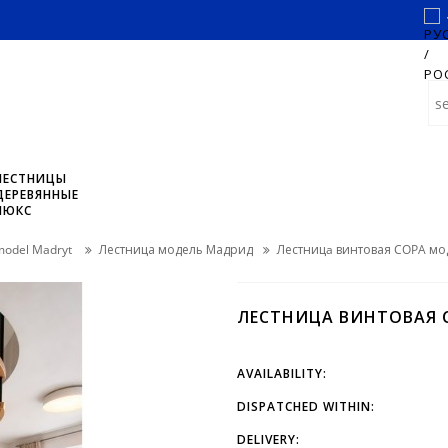
ЛЕСТНИЦЫ
ДЕРЕВЯННЫЕ
ЛЮКС
model Madryt
Лестница модель Мадрид
Лестницa винтовая COPA мод
ЛЕСТНИЦA ВИНТОВАЯ C
AVAILABILITY:
DISPATCHED WITHIN:
DELIVERY: