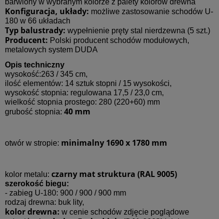
barwiony w wybranym kolorze z palety kolorów drewna
Konfiguracja, układy:
możliwe zastosowanie schodów U-
180 w 66 układach
Typ balustrady:
wypełnienie pręty stal nierdzewna (5 szt.)
Producent:
Polski producent schodów modułowych,
metalowych system DUDA
Opis techniczny
wysokość:263 / 345 cm,
ilość elementów: 14 sztuk stopni / 15 wysokości,
wysokość stopnia: regulowana 17,5 / 23,0 cm,
wielkość stopnia prostego: 280 (220+60) mm
40 mm
grubość stopnia:
minimalny 1690 x 1780 mm
otwór w stropie:
czarny mat struktura (RAL 9005)
kolor metalu:
szerokość biegu:
- zabieg U-180: 900 / 900 / 900 mm
rodzaj drewna: buk lity,
kolor drewna:
w cenie schodów zdjęcie poglądowe