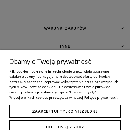
WARUNKI ZAKUPÓW
INNE
Dbamy o Twoją prywatność
MOJE KONTO
Pliki cookies i pokrewne im technologie umożliwiają poprawne
działanie strony i pomagają nam dostosować ofertę do Twoich
potrzeb. Możesz zaakceptować wykorzystanie przez nas wszystkich
O SKLEPIE
tych plików i przejść do sklepu lub dostosować użycie plików do
swoich preferencji, wybierając opcję "Dostosuj zgody".
Więcej o plikach cookies przeczytasz w naszej Polityce prywatności.
ZAAKCEPTUJ TYLKO NIEZBĘDNE
8:00 - 19:00
Porada techniczna bezpośrednio w godzinach:
DOSTOSUJ ZGODY
Tel. mobil: 506 034 222
789 470 766
,