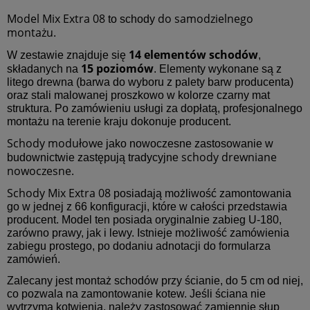
Model Mix Extra 08
do samodzielnego
to schody
montażu
.
14 elementów schodów
W zestawie znajduje się
,
15 poziomów
składanych na
. Elementy wykonane są z
litego drewna (barwa do wyboru z palety barw producenta)
oraz stali malowanej proszkowo w kolorze czarny mat
struktura. Po zamówieniu usługi za dopłatą, profesjonalnego
montażu na terenie kraju dokonuje producent.
Schody modułowe
jako nowoczesne zastosowanie w
schody drewniane
budownictwie zastępują tradycyjne
nowoczesne.
Schody Mix Extra 08
posiadają możliwość zamontowania
go w jednej z 66 konfiguracji, które w całości przedstawia
producent. Model ten posiada oryginalnie zabieg U-180,
zarówno prawy, jak i lewy. Istnieje możliwość zamówienia
zabiegu prostego, po dodaniu adnotacji do formularza
zamówień.
Zalecany jest montaż schodów przy ścianie, do 5 cm od niej,
co pozwala na zamontowanie kotew. Jeśli ściana nie
wytrzyma kotwienia, należy zastosować zamiennie słup